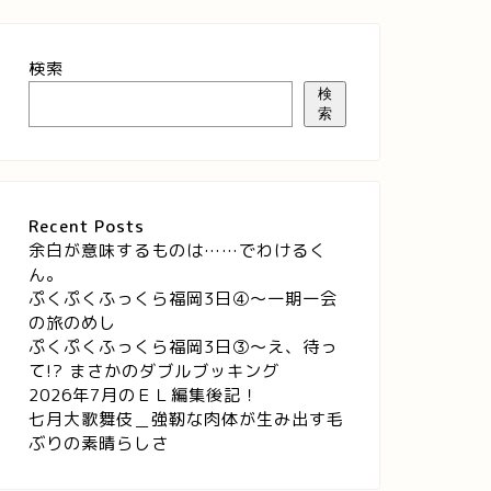
検索
検
索
Recent Posts
余白が意味するものは……でわけるく
ん。
ぷくぷくふっくら福岡3日④～一期一会
の旅のめし
ぷくぷくふっくら福岡3日③～え、待っ
て!? まさかのダブルブッキング
2026年7月のＥＬ編集後記！
七月大歌舞伎＿強靭な肉体が生み出す毛
ぶりの素晴らしさ