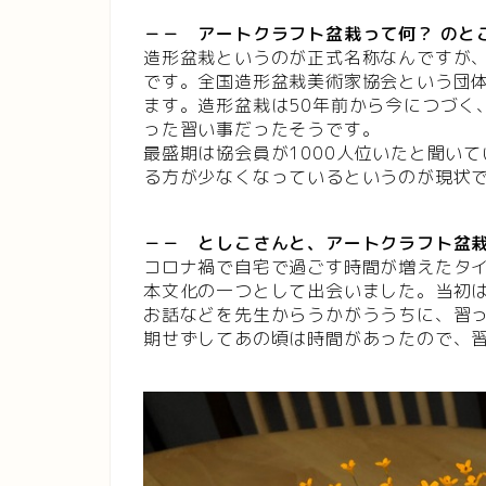
－－ アートクラフト盆栽って何？ のと
造形盆栽というのが正式名称なんですが
です。全国造形盆栽美術家協会という団
ます。造形盆栽は50年前から今につづく
った習い事だったそうです。
最盛期は協会員が1000人位いたと聞い
る方が少なくなっているというのが現状
－－ としこさんと、アートクラフト盆
コロナ禍で自宅で過ごす時間が増えたタ
本文化の一つとして出会いました。当初
お話などを先生からうかがううちに、習
期せずしてあの頃は時間があったので、