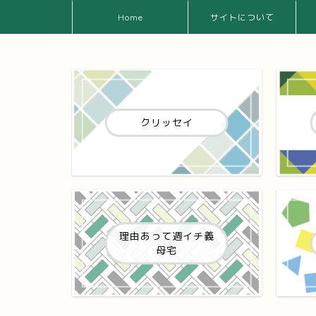
Home
サイトについて
クリッセイ
理由あって週イチ義
母宅