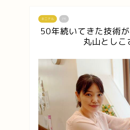
キニナル
PR
50年続いてきた技術
丸山としこ