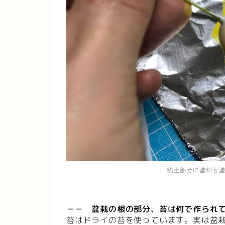
粘土部分に塗料を
－－ 盆栽の根の部分、苔は何で作られ
苔はドライの苔を使っています。実は盆