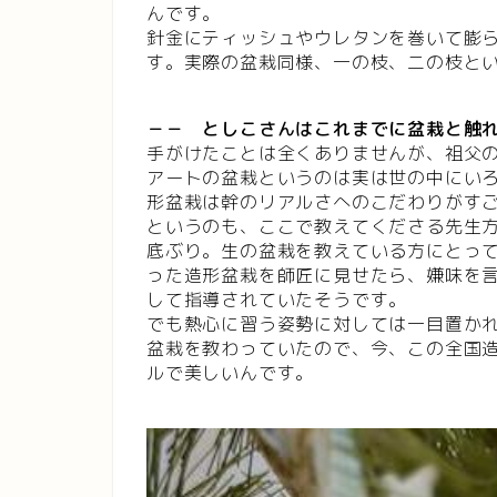
んです。
針金にティッシュやウレタンを巻いて膨
す。実際の盆栽同様、一の枝、二の枝と
－－ としこさんはこれまでに盆栽と触
手がけたことは全くありませんが、祖父
アートの盆栽というのは実は世の中にい
形盆栽は幹のリアルさへのこだわりがす
というのも、ここで教えてくださる先生方
底ぶり。生の盆栽を教えている方にとっ
った造形盆栽を師匠に見せたら、嫌味を
して指導されていたそうです。
でも熱心に習う姿勢に対しては一目置か
盆栽を教わっていたので、今、この全国
ルで美しいんです。