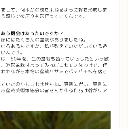
らませて、何本かの枝を束ねるように幹を形成しま
いう感じで枝ぶりを形作っていくんです。
れあう機会はあったのですか？
の家にはたくさんの盆栽がありましたね。
ろいろあるんですが、私が教えていただいている造
ごいんです。
は、50年間、生の盆栽も習っていらしたという徹
て、造形盆栽は言ってみればニセモノなわけで、作
言われながら本物の盆栽バサミでパチパチ枝を落と
れていたのかもしれませんね。真剣に習い、真剣に
造形盆栽美術家協会の皆さんが作る作品は幹がリア