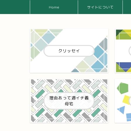
Home
サイトについて
クリッセイ
理由あって週イチ義
母宅