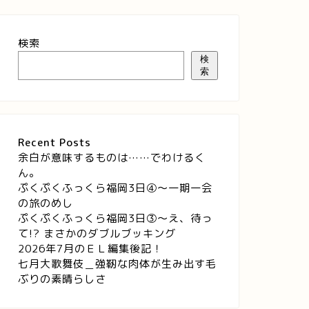
検索
検
索
Recent Posts
余白が意味するものは……でわけるく
ん。
ぷくぷくふっくら福岡3日④～一期一会
の旅のめし
ぷくぷくふっくら福岡3日③～え、待っ
て!? まさかのダブルブッキング
2026年7月のＥＬ編集後記！
七月大歌舞伎＿強靭な肉体が生み出す毛
ぶりの素晴らしさ