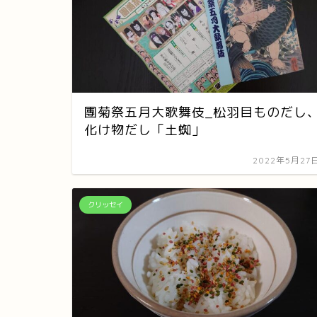
團菊祭五月大歌舞伎_松羽目ものだし
化け物だし「土蜘」
2022年5月27
クリッセイ