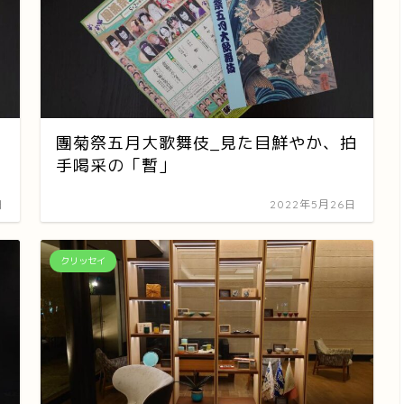
、
團菊祭五月大歌舞伎_見た目鮮やか、拍
手喝采の「暫」
日
2022年5月26日
クリッセイ