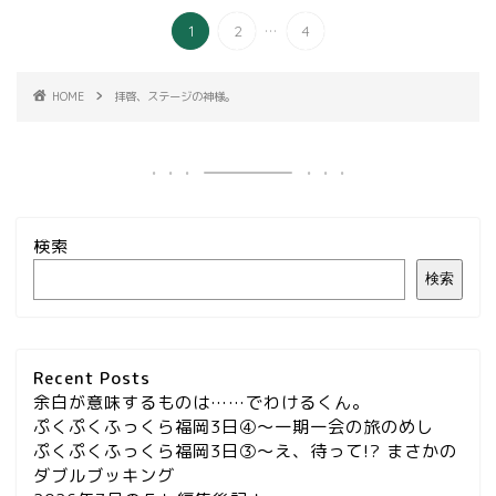
...
1
2
4
HOME
拝啓、ステージの神様。
検索
検索
Recent Posts
余白が意味するものは……でわけるくん。
ぷくぷくふっくら福岡3日④～一期一会の旅のめし
ぷくぷくふっくら福岡3日③～え、待って!? まさかの
ダブルブッキング