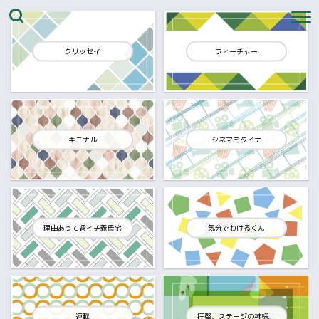
クリッセイ
フィーチャー
キニナル
シネマミタイナ
理由あって週イチ義母宅
気分でわけるくん
連載
拝啓、ステージの神様。