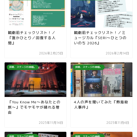
観劇前チェックリスト！／
観劇前チェックリスト！／ミ
『誰かひとり／回復する人
ュージカル『SERI～ひとつの
間』
いのち 2026』
2026年2月25日
2026年2月14日
拝啓、ステージの神様。
拝啓、ステージの神様。
『You Know Me～あなたとの
4人の声を聞いてみた『熱海殺
旅～』でモヤモヤが晴れる理
人事件』
由
2025年11月14日
2025年11月4日
拝啓、ステージの神様。
拝啓、ステージの神様。