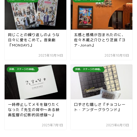
同じことの繰り返しのような
五感と感情が包まれたのに、
日々に愛をこめて。音楽劇
佐々木蔵之介ひとり芝居『ヨ
『MONDAYS』
ナ-Jonah』
2025年10月14日
2025年10月10日
拝啓、ステージの神様。
拝啓、ステージの神様。
一時停止してメモを録りたく
口ずさむ嬉しさ『チョコレー
なった『先生の背中～ある映
ト・アンダーグラウンド』
画監督の幻影的回想録～』
2025年7月1日
2025年6月13日