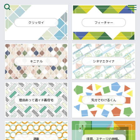
クリッセイ
フィーチャー
キニナル
シネマミタイナ
理由あって週イチ義母宅
気分でわけるくん
連載
拝啓、ステージの神様。