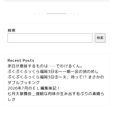
検索
検索
Recent Posts
余白が意味するものは……でわけるくん。
ぷくぷくふっくら福岡3日④～一期一会の旅のめし
ぷくぷくふっくら福岡3日③～え、待って!? まさかの
ダブルブッキング
2026年7月のＥＬ編集後記！
七月大歌舞伎＿強靭な肉体が生み出す毛ぶりの素晴ら
しさ