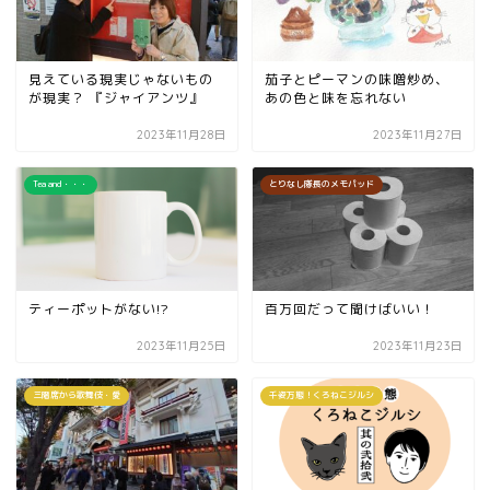
見えている現実じゃないもの
茄子とピーマンの味噌炒め、
が現実？ 『ジャイアンツ』
あの色と味を忘れない
2023年11月28日
2023年11月27日
Tea and・・・
とりなし隊長のメモパッド
ティーポットがない!?
百万回だって聞けばいい！
2023年11月25日
2023年11月23日
三階席から歌舞伎・愛
千姿万態！くろねこジルシ