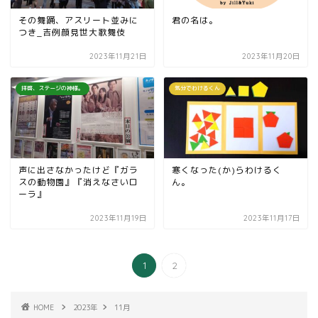
その舞踊、アスリート並みに
君の名は。
つき_吉例顔見世大歌舞伎
2023年11月21日
2023年11月20日
拝啓、ステージの神様。
気分でわけるくん
声に出さなかったけど『ガラ
寒くなった(か)らわけるく
スの動物園』『消えなさいロ
ん。
ーラ』
2023年11月19日
2023年11月17日
1
2
HOME
2023年
11月