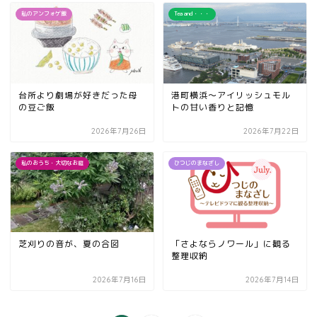
私のアンフォゲ飯
Tea and・・・
台所より劇場が好きだった母
港町横浜～アイリッシュモル
の豆ご飯
トの甘い香りと記憶
2026年7月26日
2026年7月22日
私のおうち・大切なお庭
ひつじのまなざし
芝刈りの音が、夏の合図
「さよならノワール」に観る
整理収納
2026年7月16日
2026年7月14日