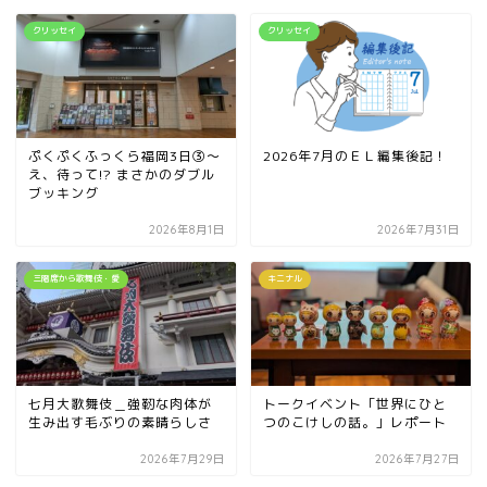
クリッセイ
クリッセイ
ぷくぷくふっくら福岡3日③～
2026年7月のＥＬ編集後記！
え、待って!? まさかのダブル
ブッキング
2026年8月1日
2026年7月31日
三階席から歌舞伎・愛
キニナル
七月大歌舞伎＿強靭な肉体が
トークイベント「世界にひと
生み出す毛ぶりの素晴らしさ
つのこけしの話。」レポート
2026年7月29日
2026年7月27日