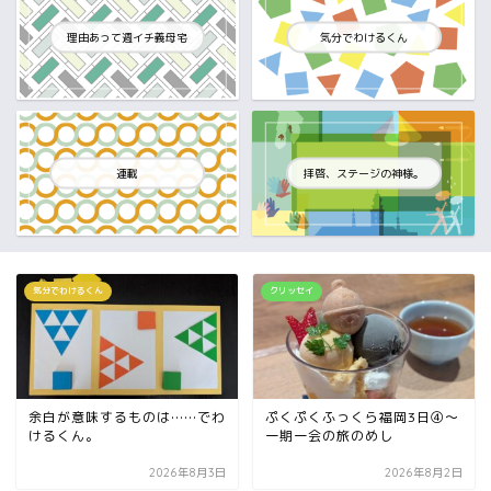
理由あって週イチ義母宅
気分でわけるくん
連載
拝啓、ステージの神様。
気分でわけるくん
クリッセイ
余白が意味するものは……でわ
ぷくぷくふっくら福岡3日④～
けるくん。
一期一会の旅のめし
2026年8月3日
2026年8月2日