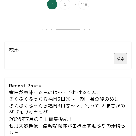
...
1
2
118
検索
検索
Recent Posts
余白が意味するものは……でわけるくん。
ぷくぷくふっくら福岡3日④～一期一会の旅のめし
ぷくぷくふっくら福岡3日③～え、待って!? まさかの
ダブルブッキング
2026年7月のＥＬ編集後記！
七月大歌舞伎＿強靭な肉体が生み出す毛ぶりの素晴ら
しさ