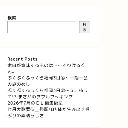
検索
検
索
Recent Posts
余白が意味するものは……でわけるく
ん。
ぷくぷくふっくら福岡3日④～一期一会
の旅のめし
ぷくぷくふっくら福岡3日③～え、待っ
て!? まさかのダブルブッキング
2026年7月のＥＬ編集後記！
七月大歌舞伎＿強靭な肉体が生み出す毛
ぶりの素晴らしさ