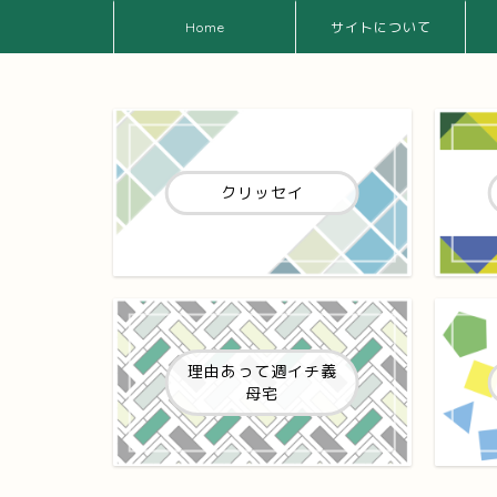
Home
サイトについて
クリッセイ
理由あって週イチ義
母宅