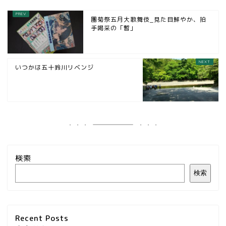
團菊祭五月大歌舞伎_見た目鮮やか、拍
手喝采の「暫」
いつかは五十鈴川リベンジ
検索
検索
Recent Posts