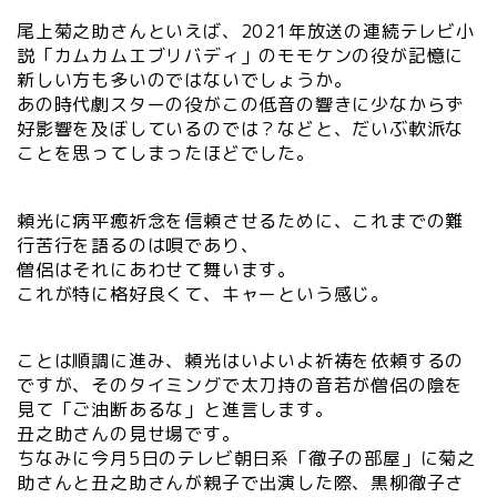
尾上菊之助さんといえば、2021年放送の連続テレビ小
説「カムカムエブリバディ」のモモケンの役が記憶に
新しい方も多いのではないでしょうか。
あの時代劇スターの役がこの低音の響きに少なからず
好影響を及ぼしているのでは？などと、だいぶ軟派な
ことを思ってしまったほどでした。
頼光に病平癒祈念を信頼させるために、これまでの難
行苦行を語るのは唄であり、
僧侶はそれにあわせて舞います。
これが特に格好良くて、キャーという感じ。
ことは順調に進み、頼光はいよいよ祈祷を依頼するの
ですが、そのタイミングで太刀持の音若が僧侶の陰を
見て「ご油断あるな」と進言します。
丑之助さんの見せ場です。
ちなみに今月5日のテレビ朝日系「徹子の部屋」に菊之
助さんと丑之助さんが親子で出演した際、黒柳徹子さ