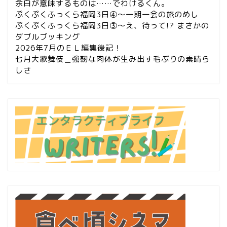
余白が意味するものは……でわけるくん。
ぷくぷくふっくら福岡3日④～一期一会の旅のめし
ぷくぷくふっくら福岡3日③～え、待って!? まさかの
ダブルブッキング
2026年7月のＥＬ編集後記！
七月大歌舞伎＿強靭な肉体が生み出す毛ぶりの素晴ら
しさ