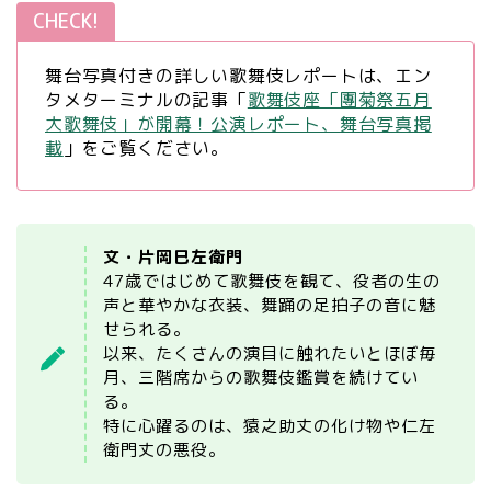
CHECK!
舞台写真付きの詳しい歌舞伎レポートは、エン
タメターミナルの記事「
歌舞伎座「團菊祭五月
大歌舞伎」が開幕！公演レポート、舞台写真掲
載
」をご覧ください。
文・片岡巳左衛門
47歳ではじめて歌舞伎を観て、役者の生の
声と華やかな衣装、舞踊の足拍子の音に魅
せられる。
以来、たくさんの演目に触れたいとほぼ毎
月、三階席からの歌舞伎鑑賞を続けてい
る。
特に心躍るのは、猿之助丈の化け物や仁左
衛門丈の悪役。