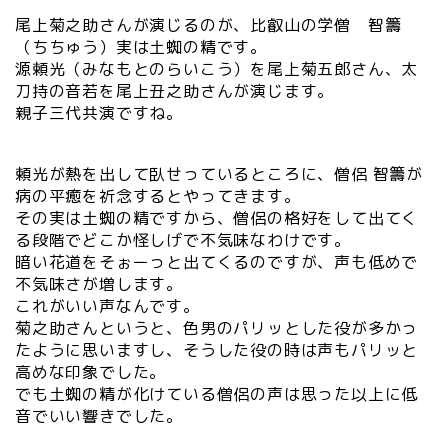
尾上菊之助さんが演じるのが、比叡山の学僧 智籌
（ちちゅう）実は土蜘の精です。
源頼光（みなもとのらいこう）を尾上菊五郎さん、太
刀持の音若を尾上丑之助さんが演じます。
親子三代共演ですね。
頼光が熱を出して臥せっているところに、僧侶 智籌が
病の平癒を祈念するとやってきます。
その実は土蜘の精ですから、僧侶の格好をして出てく
る段階でどこか怪しげで不気味なわけです。
暗い花道をそぉーっと出てくるのですが、声も低めで
不気味さが増します。
これがいい声なんです。
菊之助さんというと、色男のパリッとした役が多かっ
たように思いますし、そうした役の時は声もパリッと
高めな印象でした。
でも土蜘の精が化けている僧侶の声は思った以上に低
音でいい響きでした。