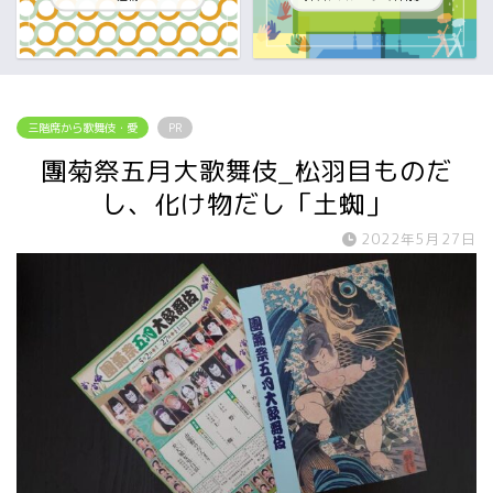
三階席から歌舞伎・愛
PR
團菊祭五月大歌舞伎_松羽目ものだ
し、化け物だし「土蜘」
2022年5月27日