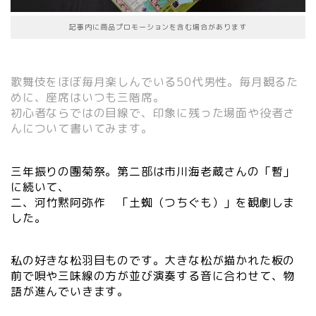
記事内に商品プロモーションを含む場合があります
歌舞伎をほぼ毎月楽しんでいる50代男性。毎月観るた
めに、座席はいつも三階席。
初心者ならではの目線で、印象に残った場面や役者さ
んについて書いてみます。
三年振りの團菊祭。第二部は市川海老蔵さんの「暫」
に続いて、
二、河竹黙阿弥作 「土蜘（つちぐも）」を観劇しま
した。
私の好きな松羽目ものです。大きな松が描かれた板の
前で唄や三味線の方が並び演奏する音に合わせて、物
語が進んでいきます。