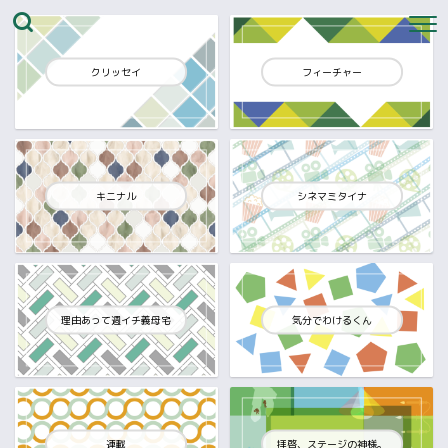
クリッセイ
フィーチャー
キニナル
シネマミタイナ
理由あって週イチ義母宅
気分でわけるくん
連載
拝啓、ステージの神様。