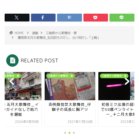
HOME
連載
三階席から歌舞伎・愛
團菊祭五月大歌舞伎_松羽目ものだし、化け物だし「土蜘」
RELATED POST
席から歌舞伎・愛
三階席から歌舞伎・愛
三階席から歌舞伎・愛
菊祭 五月大歌舞伎＿イ
吉例顔見世大歌舞伎_仔
初音ミク出演の超歌
ホンガイドなしで助六
獅子の成長に胸アツ
で58歳ペンライトデ
を堪能
ー_十二月大歌舞
2026年5月30日
2021年11月26日
2023年12