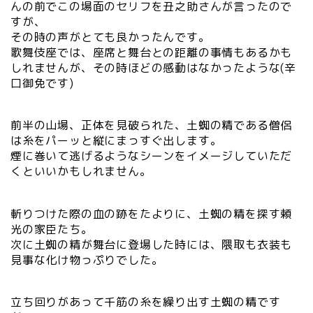
んの前でこの場面のセリフを丑之助さんが言ったので
すが、
その時の声がとても良かったんです。
歌舞伎座では、座席と舞台との距離の事情もあるかも
しれませんが、その時ほどの感動はなかったような(辛
口御免です)
前半の山場、正体を見破られた、土蜘の精である僧侶
は糸をパーッと縦にまっすぐ出します。
煙に巻いて逃げるようなシーンをイメージしていただ
くといいかもしれません。
斬りつけた際の血の跡をたよりに、土蜘の精を探す頼
光の家臣たち。
次に土蜘の精が舞台に登場した時には、隈取も衣装も
見事な化け物っぷりでした。
立ち回りがあって千筋の糸を繰り出す土蜘の精です