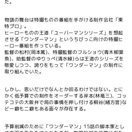
た。
物語の舞台は特撮ものの番組を手がける制作会社「東
特プロ」。
ヒーローものの王道「ユーバーマンシリーズ」を想起
させる「ワンダーマン」というちびっこ向けの特撮ヒ
ーロー番組を作っている。
監督の松村(岡本篤)、特撮監督のフルショウ(青木柳葉
魚)、助監督のゆりっぺ(清水緑)らは王道のシリーズを
敬愛しつつ、誇りをもって「ワンダーマン」の制作に
取り組んでいた。
しかし、思いだけでなんとか回るわけではない。とに
かく低予算での制作をオーダーする岸本(林竜三)、コッ
テコテの大阪弁で局の事情を押し付ける桐谷(緒方晋)な
ど一癖も二癖もある面々が存在する。
予算削減のために「ワンダーマン」15話の脚本家とし