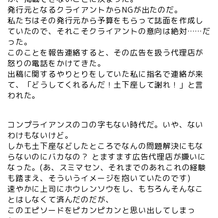
発行元となるクライアントからNGが出たのだ。
私たちはその発行元から予算をもらって誌面を作成し
ていたので、それこそクライアントの意向は絶対……だ
った。
このことを報告連絡すると、その広告を扱う代理店が
怒りの電話をかけてきた。
出稿に関するやりとりをしていた私に指名で連絡が来
て、「どうしてくれるんだ！土下座して謝れ！」と言
われた。
コンプライアンスのコの字もない時代だ。いや、ない
わけもないけど。
しかも土下座などしたところでなんの問題解決にもな
らないのにバカなの？ とますます広告代理店が嫌いに
なった。(あ、スミマセン、それまでのあれこれの経験
も踏まえ、そういうイメージを抱いていたのです)
速やかに上司にホウレンソウをし、もちろんそんなこ
とはしなくて済んだのだが、
このエピソードをピカンピカンと思い出してしまっ