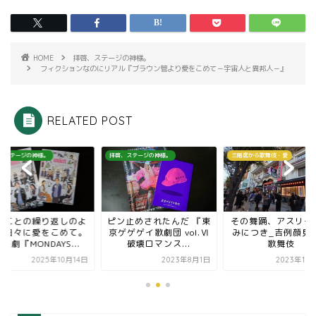
HOME
拝啓、ステージの神様。
フィクションなのにリアル『ブラウン管より愛をこめて－宇宙人と異邦人－』
RELATED POST
、ステージの神様。
拝啓、ステージの神様。
三階席から歌舞伎・愛
じことの繰り返しのよ
ピン止めされたんだ 『東
その舞踊、アスリー
な日々に愛をこめて。
京ゲゲゲイ歌劇団 vol.Ⅵ
みにつき_吉例顔見
楽劇『MONDAYS...
破壊ロマンス...
歌舞伎
2025年10月14日
2023年8月1日
2023年11