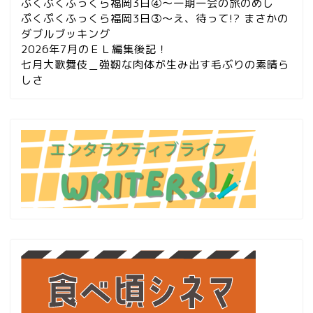
ぷくぷくふっくら福岡3日④～一期一会の旅のめし
ぷくぷくふっくら福岡3日③～え、待って!? まさかの
ダブルブッキング
2026年7月のＥＬ編集後記！
七月大歌舞伎＿強靭な肉体が生み出す毛ぶりの素晴ら
しさ