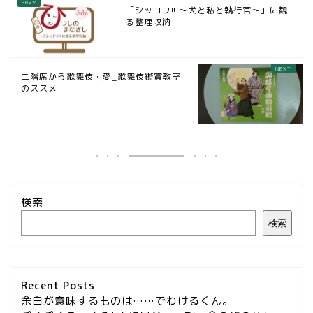
「シッコウ!! ～犬と私と執行官～」に観
る整理収納
二階席から歌舞伎・愛_歌舞伎鑑賞教室
のススメ
検索
検索
Recent Posts
余白が意味するものは……でわけるくん。