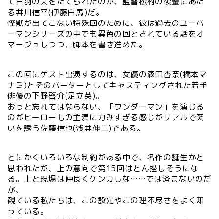
て白羽の矢をたてられたのが、監督松村の後輩にあた
る井川信平(伊藤白馬)だ。
怪獣が出てこない特殊回のために、彼は過去のユーバ
ーマンシリーズの中でも異色の回とされている話をオ
マージュしつつ、脚本を書き進めた。
この回にゲスト出演するのは、女優の森田杏奈(橋本マ
ナミ)とそのバーターとしてキャスティングされた若手
俳優の下野啓介(足立英)。
おっと忘れてはならない、「ワンダーマン」を演じる
のがヒーローもの主演に力みすぎる感じがリアルで笑
いを誘う佐藤信也(浅井伸二)である。
とにかくいろいろな制約がある中で、名作の誕生かと
思われたが、上の意向で第15回はとん挫しそうにな
る。上と現場は仲良くケンカしな……では済まないのだ
が、
観ている私たちは、この設定やこの理不尽さをよく知
っている。