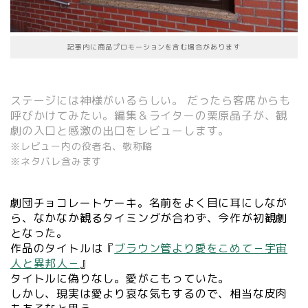
記事内に商品プロモーションを含む場合があります
ステージには神様がいるらしい。 だったら客席からも
呼びかけてみたい。編集＆ライターの栗原晶子が、観
劇の入口と感激の出口をレビューします。
※レビュー内の役者名、敬称略
※ネタバレ含みます
劇団チョコレートケーキ。名前をよく目に耳にしなが
ら、なかなか観るタイミングが合わず、今作が初観劇
となった。
作品のタイトルは『
ブラウン管より愛をこめて－宇宙
人と異邦人－
』
タイトルに偽りなし。愛がこもっていた。
しかし、現実は愛より哀な気もするので、相当な皮肉