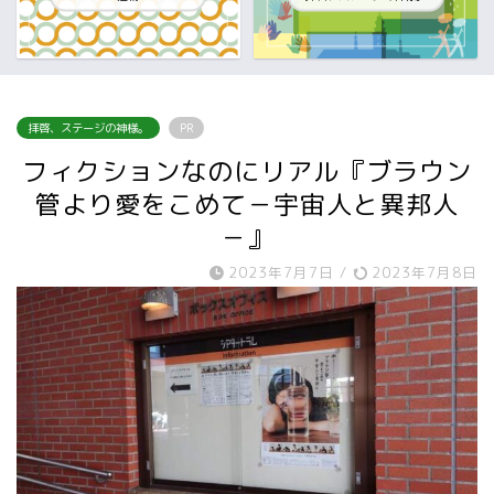
拝啓、ステージの神様。
PR
フィクションなのにリアル『ブラウン
管より愛をこめて－宇宙人と異邦人
－』
2023年7月7日
/
2023年7月8日