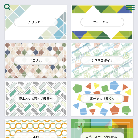
クリッセイ
フィーチャー
キニナル
シネマミタイナ
理由あって週イチ義母宅
気分でわけるくん
連載
拝啓、ステージの神様。