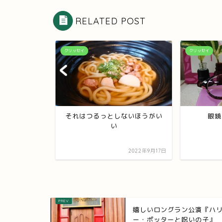
RELATED POST
クリッセイ
クリッセイ
が変わる？
それはつるっとしないほうがい
眼鏡
い
2022年8月9日
2022年9月17日
嬉しいロングラン公演『ハ
ー・ポッターと呪いの子』