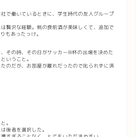
会社で働いているときに、学生時代の友人グループ
れは贅沢な経験。桃の食前酒が美味しくて、追加で
至りもあったっけ。
は、その時、その日がサッカーW杯の出場を決めた
たということ。
したのだが、お部屋が離れだったので叱られずに済
？
こと。
ちは後者を選択した。
が濃すぎることなく、とてもいただきやすい。