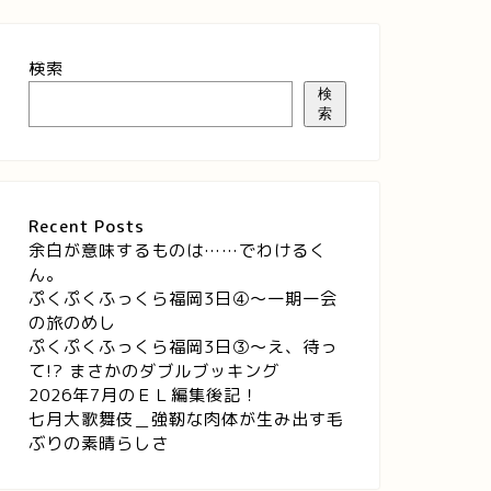
検索
検
索
Recent Posts
余白が意味するものは……でわけるく
ん。
ぷくぷくふっくら福岡3日④～一期一会
の旅のめし
ぷくぷくふっくら福岡3日③～え、待っ
て!? まさかのダブルブッキング
2026年7月のＥＬ編集後記！
七月大歌舞伎＿強靭な肉体が生み出す毛
ぶりの素晴らしさ