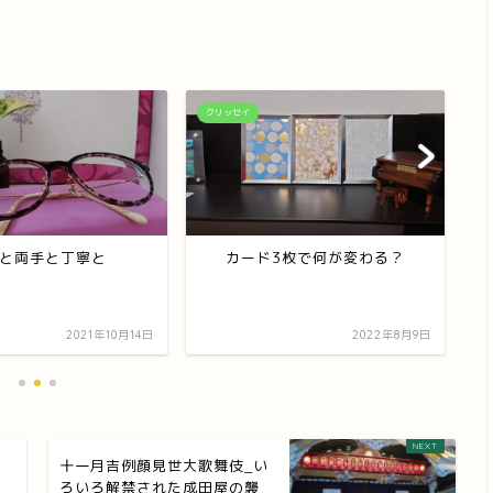
クリッセイ
ク
と両手と丁寧と
カード3枚で何が変わる？
2021年10月14日
2022年8月9日
リ
十一月吉例顔見世大歌舞伎_い
ろいろ解禁された成田屋の襲