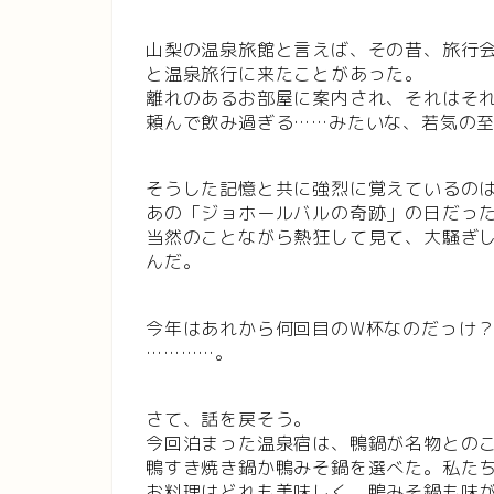
山梨の温泉旅館と言えば、その昔、旅行
と温泉旅行に来たことがあった。
離れのあるお部屋に案内され、それはそ
頼んで飲み過ぎる……みたいな、若気の
そうした記憶と共に強烈に覚えているの
あの「ジョホールバルの奇跡」の日だっ
当然のことながら熱狂して見て、大騒ぎ
んだ。
今年はあれから何回目のW杯なのだっけ
…………。
さて、話を戻そう。
今回泊まった温泉宿は、鴨鍋が名物との
鴨すき焼き鍋か鴨みそ鍋を選べた。私た
お料理はどれも美味しく、鴨みそ鍋も味