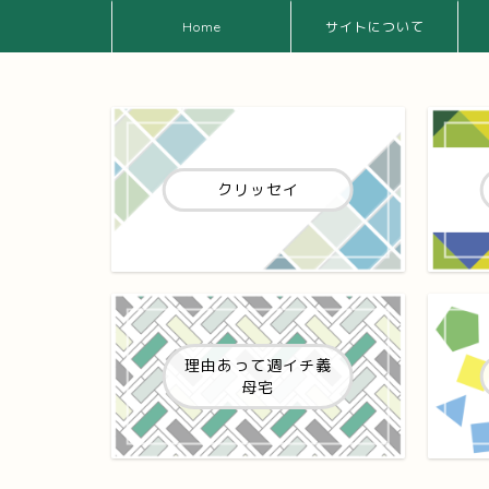
Home
サイトについて
クリッセイ
理由あって週イチ義
母宅