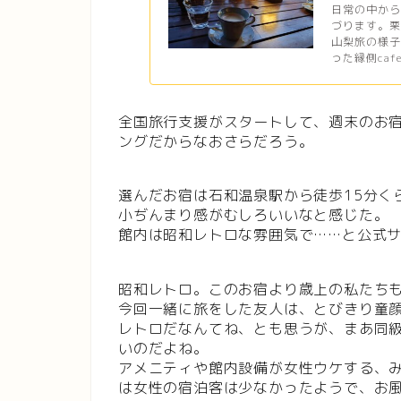
日常の中か
づります。栗
山梨旅の様
った縁側caf
全国旅行支援がスタートして、週末のお
ングだからなおさらだろう。
選んだお宿は石和温泉駅から徒歩15分く
小ぢんまり感がむしろいいなと感じた。
館内は昭和レトロな雰囲気で……と公式
昭和レトロ。このお宿より歳上の私たち
今回一緒に旅をした友人は、とびきり童
レトロだなんてね、とも思うが、まあ同
いのだよね。
アメニティや館内設備が女性ウケする、み
は女性の宿泊客は少なかったようで、お