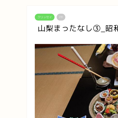
クリッセイ
PR
山梨まったなし③_昭