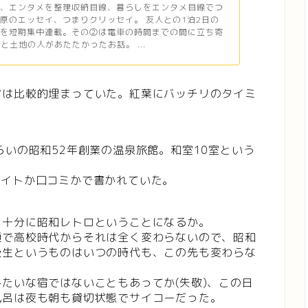
ら、エンタメを整理収納目線、暮らしをエンタメ目線でつ
原のエッセイ、つまりクリッセイ。 友人との1泊2日の
子を短期集中連載。その②は電車の時間までの間に立ち寄
eと土地の人があたたかったお話。 ...
宿は比較的埋まっていた。紅葉にバッチリのタイミ
らいの昭和52年創業の温泉旅館。和室10室という
サイトか口コミかで書かれていた。
も十分に昭和レトロということになるか。
顔で高校時代からそれは全く変わらないので、昭和
級生というものはいつの時代も、この先も変わらな
たいな宿ではないこともあってか(失敬)、この日
風呂は夜も朝も貸切状態でサイコーだった。