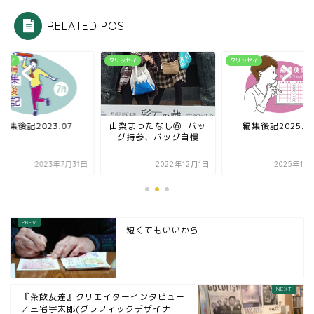
RELATED POST
ッセイ
クリッセイ
クリッセイ
編集後記2023.07
山梨まったなし⑥_バッ
編集後記2025.1
グ持参、バッグ自慢
2023年7月31日
2022年12月1日
2025年11
短くてもいいから
『茶飲友達』クリエイターインタビュー
／三宅宇太郎(グラフィックデザイナ