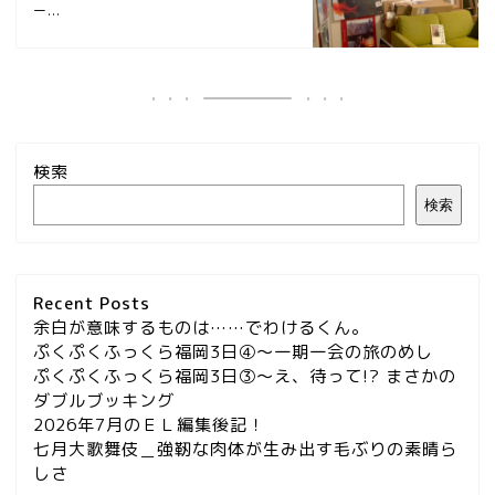
ー...
検索
検索
Recent Posts
余白が意味するものは……でわけるくん。
ぷくぷくふっくら福岡3日④～一期一会の旅のめし
ぷくぷくふっくら福岡3日③～え、待って!? まさかの
ダブルブッキング
2026年7月のＥＬ編集後記！
七月大歌舞伎＿強靭な肉体が生み出す毛ぶりの素晴ら
しさ