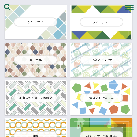
クリッセイ
フィーチャー
キニナル
シネマミタイナ
理由あって週イチ義母宅
気分でわけるくん
連載
拝啓、ステージの神様。