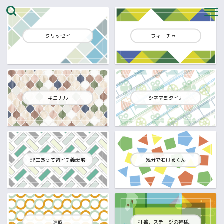
クリッセイ
フィーチャー
キニナル
シネマミタイナ
理由あって週イチ義母宅
気分でわけるくん
連載
拝啓、ステージの神様。