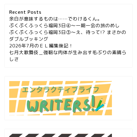
Recent Posts
余白が意味するものは……でわけるくん。
ぷくぷくふっくら福岡3日④～一期一会の旅のめし
ぷくぷくふっくら福岡3日③～え、待って!? まさかの
ダブルブッキング
2026年7月のＥＬ編集後記！
七月大歌舞伎＿強靭な肉体が生み出す毛ぶりの素晴ら
しさ