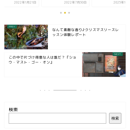
2022年1月21日
2022年7月30日
2025年10
なんて素敵な香り♪クリスマスリースレ
ッスン体験レポート
この中で片づけ得意な人は誰だ？『ショ
ウ・マスト・ゴー・オン』
検索
検索