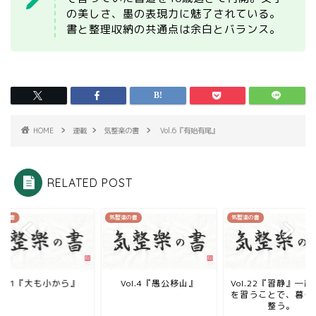
の美しさ、墨の表現力に魅了されている。
書と整理収納の共通点は余白とバランス。
HOME
連載
気整楽の書
Vol.6『有始有尾』
RELATED POST
楽の書
気整楽の書
気整楽の書
Vol.1『大も小から』
Vol.4『愚公移山』
Vol.22『習静』―
を習うことで、暮ら
整う。