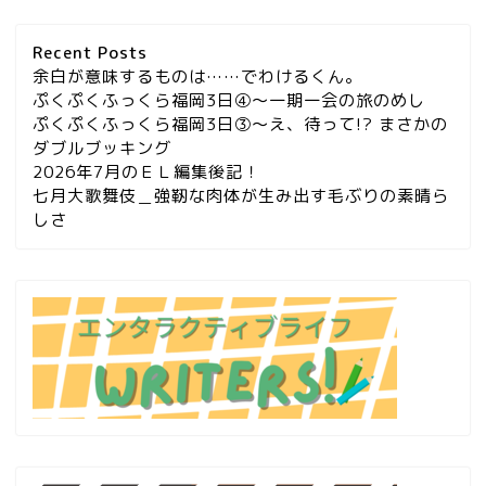
Recent Posts
余白が意味するものは……でわけるくん。
ぷくぷくふっくら福岡3日④～一期一会の旅のめし
ぷくぷくふっくら福岡3日③～え、待って!? まさかの
ダブルブッキング
2026年7月のＥＬ編集後記！
七月大歌舞伎＿強靭な肉体が生み出す毛ぶりの素晴ら
しさ