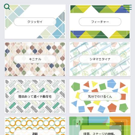
クリッセイ
フィーチャー
キニナル
シネマミタイナ
理由あって週イチ義母宅
気分でわけるくん
連載
拝啓、ステージの神様。