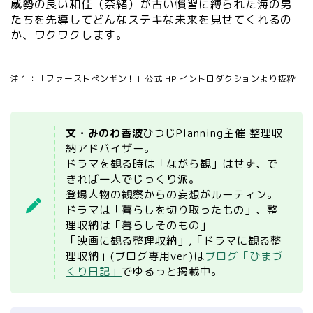
威勢の良い和佳（奈緒）が古い慣習に縛られた海の男
たちを先導してどんなステキな未来を見せてくれるの
か、ワクワクします。
注１：「ファーストペンギン！」公式 HP イントロダクションより抜粋
文・みのわ香波
ひつじPlanning主催 整理収
納アドバイザー。
ドラマを観る時は「ながら観」はせず、で
きれば一人でじっくり派。
登場人物の観察からの妄想がルーティン。
ドラマは「暮らしを切り取ったもの」、整
理収納は「暮らしそのもの」
「映画に観る整理収納」,「ドラマに観る整
理収納」(ブログ専用ver)は
ブログ「ひまづ
くり日記」
でゆるっと掲載中。