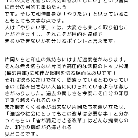
「この浜を元通りの活気ある浜にしたい」という言葉
に自分の目的も重ねたよう
です。そして和佳自身が「やりたい」と思っているこ
ともとても大事な点です。
人は「やりたい事」には、大変でも楽しく取り組むこ
とができますし、それこそが目的を達成で
きるかできないかを分けるポイントと言えます。
片岡たちと和佳の気持ちにはまだ温度差があります。
そんな煮え切らない片岡や高圧的な漁協のトップ杉浦
(梅沢富雄)に和佳が啖呵を切る場面は必見です！
それは彼らにだけでなく、間違っているとわかってい
るのに踏み出さない人皆に向けられているような激し
さがありました。過去の悔しさを今度こそ自分の知恵
で乗り越えられるのか？
まだ腹をくくる事が出来ない片岡たちを奮い立たせ、
「漁協や社会にとってもこの改革は必要な事」と分か
ってもらい「皆が満足できる改革」はどんな提案なの
か、和佳の機転が発揮される
見どころです。