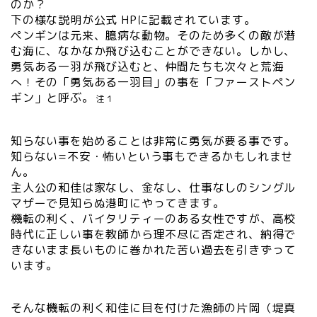
のか？
下の様な説明が公式 HPに記載されています。
ペンギンは元来、臆病な動物。そのため多くの敵が潜
む海に、なかなか飛び込むことができない。しかし、
勇気ある一羽が飛び込むと、仲間たちも次々と荒海
へ！その「勇気ある一羽目」の事を「ファーストペン
ギン」と呼ぶ。
注１
知らない事を始めることは非常に勇気が要る事です。
知らない=不安・怖いという事もできるかもしれませ
ん。
主人公の和佳は家なし、金なし、仕事なしのシングル
マザーで見知らぬ港町にやってきます。
機転の利く、バイタリティーのある女性ですが、高校
時代に正しい事を教師から理不尽に否定され、納得で
きないまま長いものに巻かれた苦い過去を引きずって
います。
そんな機転の利く和佳に目を付けた漁師の片岡（堤真