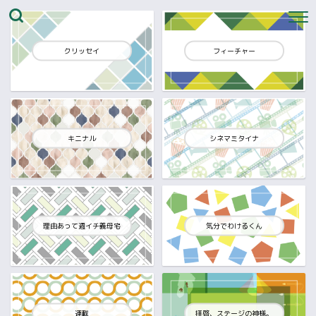
クリッセイ
フィーチャー
キニナル
シネマミタイナ
理由あって週イチ義母宅
気分でわけるくん
連載
拝啓、ステージの神様。