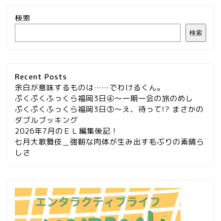
検索
検索
Recent Posts
余白が意味するものは……でわけるくん。
ぷくぷくふっくら福岡3日④～一期一会の旅のめし
ぷくぷくふっくら福岡3日③～え、待って!? まさかの
ダブルブッキング
2026年7月のＥＬ編集後記！
七月大歌舞伎＿強靭な肉体が生み出す毛ぶりの素晴ら
しさ