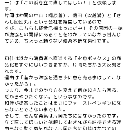
一）は「この浜を立て直してほしい！」と依頼しま
す。
片岡は仲間の中山（梶原善）、磯田（吹越満）と「さ
んし船団丸」という会社を経営しているので
すが、こちらも経営危機まっただ中！ その原因の一端
が漁協との関係にあることをわかっていながら甘んじ
ている、ちょっと頼りない優柔不断な男性です。
和佳は浜から消費者へ直送する「お魚ボックス」の商
品化をすぐに思いつきますが、片岡たちから大反対さ
れます。
理由は「昔から漁協を通さずに魚を売る事はしてこな
かったから」。
つまり、今までのやり方を変えて何か起きたら困る、
だからやりたくない。という事なのです。
和佳が提案したことはまさにファーストペンギンにな
らないとできない事でした。
そして、そんな勇気は片岡たちにはなかったのです。
立て直してほしいと依頼しておきながら納得できる理
由もなく動く勇気がない片岡たちに和佳はかつての