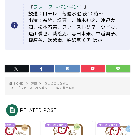
ファーストペンギン！
『
』
放送：日テレ 毎週水曜 夜10時～
出演：奈緒、堤真一、鈴木伸之、渡辺大
知、松本若菜、ファーストサマーウイカ、
遠山俊也、城桧吏、志田未来、中越典子、
梶原善、吹越満、梅沢富美男 ほか
HOME
連載
ひつじのまなざし
「ファーストペンギン！」に観る整理収納
RELATED POST
じのまなざし
ひつじのまなざし
ひつじのまなざし