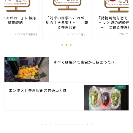
舞いあがれ！」に観る
「対岸の家事～これが、
「持続可能な恋です
整理収納
私の生きる道！～」に観
～父と娘の結婚行
る整理収納
～」に観る整理収
2022年11月6日
2025年5月9日
2022年6
すべては焼いも集会から始まった!?
エンタメと整理収納の共通点とは