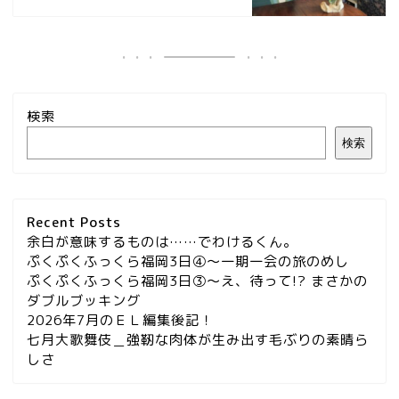
検索
検索
Recent Posts
余白が意味するものは……でわけるくん。
ぷくぷくふっくら福岡3日④～一期一会の旅のめし
ぷくぷくふっくら福岡3日③～え、待って!? まさかの
ダブルブッキング
2026年7月のＥＬ編集後記！
七月大歌舞伎＿強靭な肉体が生み出す毛ぶりの素晴ら
しさ