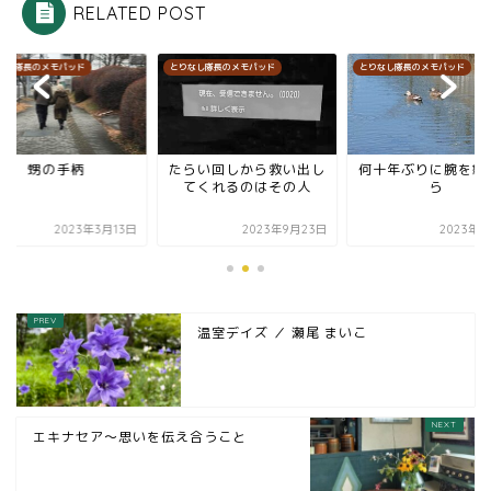
RELATED POST
なし隊長のメモパッド
とりなし隊長のメモパッド
とりなし隊長のメモパッド
甥の手柄
たらい回しから救い出し
何十年ぶりに腕を組
てくれるのはその人
ら
2023年3月13日
2023年9月23日
2023年3
温室デイズ ／ 瀬尾 まいこ
エキナセア～思いを伝え合うこと