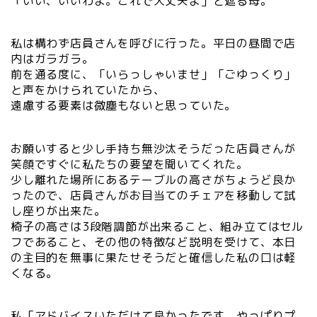
「いい、いいわよ。これで大丈夫よ」と遮る母。
私は構わず店員さんを呼びに行った。平日の昼間で店
内はガラガラ。
前を通る度に、「いらっしゃいませ」「ごゆっくり」
と声をかけられていたから、
遠慮する要素は微塵もないと思っていた。
お願いすると少し手持ち無沙汰そうだった店員さんが
笑顔ですぐに私たちの要望を聞いてくれた。
少し離れた場所にあるテーブルの高さがちょうど良か
ったので、店員さんがお目当てのチェアを移動して試
し座りが出来た。
椅子の高さは3段階調節が出来ること、組み立てはセル
フであること、その他の特徴など説明を受けて、本日
の主目的を無事に果たせそうだと確信した私の口は軽
くなる。
私「アドバイスいただけて良かったです。やっぱりプ