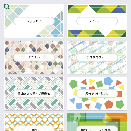
クリッセイ
フィーチャー
キニナル
シネマミタイナ
理由あって週イチ義母宅
気分でわけるくん
連載
拝啓、ステージの神様。