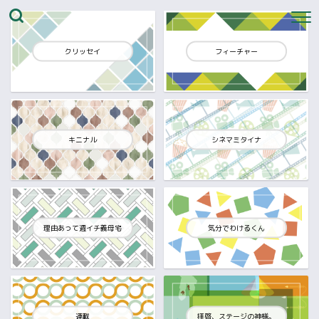
クリッセイ
フィーチャー
キニナル
シネマミタイナ
理由あって週イチ義母宅
気分でわけるくん
連載
拝啓、ステージの神様。