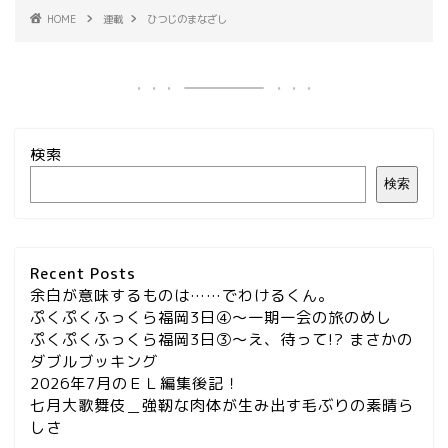
HOME
連載
ひつじのまなざし
検索
検索
Recent Posts
余白が意味するものは……でわけるくん。
ぷくぷくふっくら福岡3日④～一期一会の旅のめし
ぷくぷくふっくら福岡3日③～え、待って!? まさかの
ダブルブッキング
2026年7月のＥＬ編集後記！
七月大歌舞伎＿強靭な肉体が生み出す毛ぶりの素晴ら
しさ