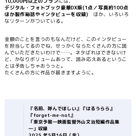
10,000円以上のプラン
には、
デジタル・フォトブック豪華DX版(1点／写真約100点
ほか製作秘話やインタビューを収録)
ほか、いろいろ
なリターンがついている。
金額のことを言うのもなんだけど、このインタビュー
を担当してるのでね、せっかくならたくさんの方に読
んでいただきたいわけで……。ネタばれはできないけ
ど、かなりボリュームあって、読み応えあるというこ
とは予告しちゃおうっと。
たくさんの方に作品が届きますように。
『名前、呼んでほしい』『はるうらら』
『forget-me-not』
「東京予報―映画監督外⼭⽂治短編作品集
―」収録
2025 年5⽉16⽇（⾦）