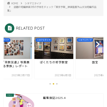
HOME
シネマミタイナ
話題の短編映画3作の予告をチェック「東京予報＿映画監督外山文治短編作品
集」
RELATED POST
マミタイナ
シネマミタイナ
シネマミタイナ
画『茶飲友達』写真展
ぼくたちの哲学教室
国宝
ある家族」レポート
2023年2月17日
2023年6月1日
2025年6月
編集後記2025.4