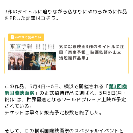
3作のタイトルに迫りながら私なりにやわらかめに作品
をPRした記事はコチラ。
気になる映画3作のタイトルに注
目「東京予報＿映画監督外山文
治短編作品集」
この作品、5月4日～6日、横浜で開催される「
第3回横
浜国際映画祭
」の正式招待作品に選ばれ、5月5日(月・
祝)には、世界最速となるワールドプレミア上映が予定
されている。
チケットは早々に販売予定枚数を終了した。
そして、この横浜国際映画祭のスペシャルイベントと