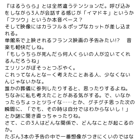
『はるうらら』とは全然違うテンションだ。呼び込み
をしながら3人が会話する感じが「イマドキ」というか
「フツウ」というか本音ベース？
そして映像にはカラフル＆ポップなカットが差し込ま
れる。
単館系で上映されるフランス映画の予告みたい!? 音
楽も軽快だしね。
「もしうちらが死んだら何人くらいの人が泣いてくれ
るんだろうね」
エリリンがぼそっとつぶやく。
これってなんとなーく考えたことある人、少なくない
んじゃないかな。
誰かの葬儀に参列したりすると、思ったりするよね。
ちなみに私も考えたことがある気がする。で、いなか
ったらちょっとツライな……とか、グチグチ思った次の
瞬間に、「でも、その時は自分ではわからないし！」
とか謎に開き直っちゃったりね。
さて、この3人はどんな関係で、どんなことが起こるの
か。
たぶん3本の予告の中で一番想像がつきにくいのではな