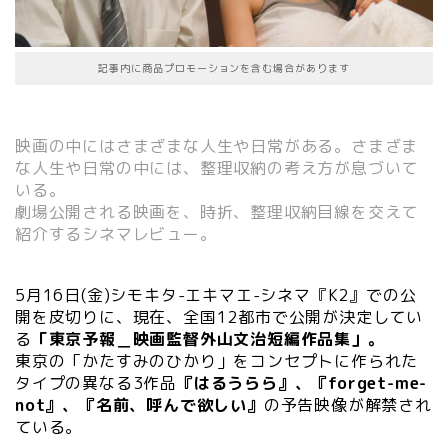
記事内に商品プロモーションを含む場合があります
映画の中にはさまざまな人生や日常がある。さまざま
な人生や日常の中には、整理収納の考え方が息づいて
いる。
劇場公開される映画を、時折、整理収納目線を交えて
紹介するシネマレビュー。
5月16日(金)シモキタ-エキマエ-シネマ『K2』での公
開を皮切りに、現在、全国12都市で公開が決定してい
る
「東京予報＿映画監督外山文治短編作品集」。
東京の「かたすみのひかり」をコンセプトに作られた
タイプの異なる3作品
『はるうらら』、『forget-me-
not』、『名前、呼んで欲しい』
の予告映像が解禁され
ている。