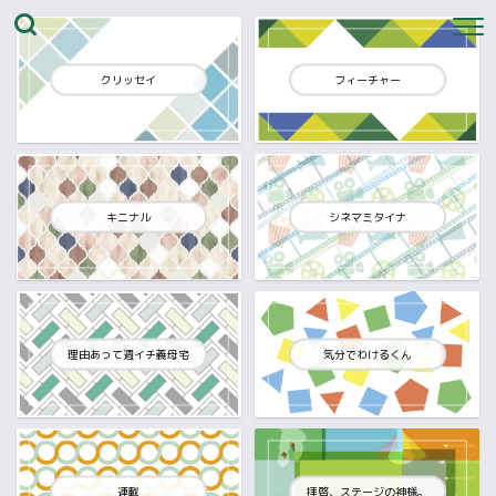
クリッセイ
フィーチャー
キニナル
シネマミタイナ
理由あって週イチ義母宅
気分でわけるくん
連載
拝啓、ステージの神様。