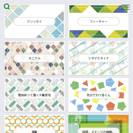
クリッセイ
フィーチャー
キニナル
シネマミタイナ
理由あって週イチ義母宅
気分でわけるくん
連載
拝啓、ステージの神様。