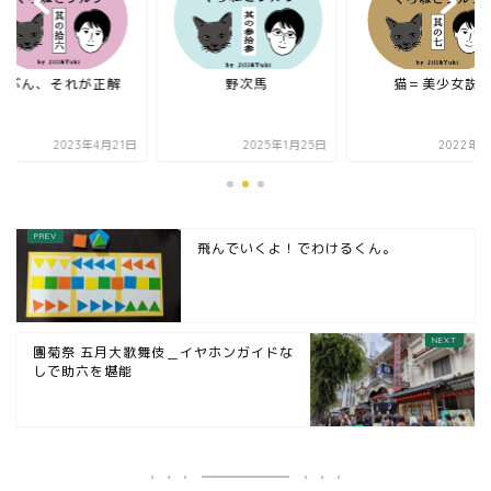
たぶん、それが正解
野次馬
猫＝美少女説
2023年4月21日
2025年1月25日
2022年7
飛んでいくよ！でわけるくん。
團菊祭 五月大歌舞伎＿イヤホンガイドな
しで助六を堪能