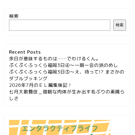
検索
検索
Recent Posts
余白が意味するものは……でわけるくん。
ぷくぷくふっくら福岡3日④～一期一会の旅のめし
ぷくぷくふっくら福岡3日③～え、待って!? まさかの
ダブルブッキング
2026年7月のＥＬ編集後記！
七月大歌舞伎＿強靭な肉体が生み出す毛ぶりの素晴ら
しさ