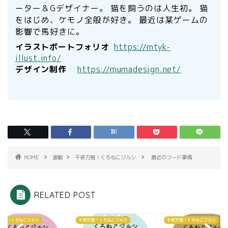
ーター＆Gデザイナー。 猫を飼うのは人生初。 猫
をはじめ、ケモノ全般が好き。 最近は某ゲームの
影響で馬好きに。
イラストポートフォリオ
https://mtyk-
illust.info/
デザイン制作
https://mumadesign.net/
HOME
連載
千姿万態！くろねこジルシ
最近のフード事情
RELATED POST
万態！くろねこジルシ
千姿万態！くろねこジルシ
千姿万態！くろねこジルシ