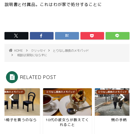
説明書と付属品。これはわが家で処分することに
HOME
クリッセイ
とりなし隊長のメモパッド
相談は深刻にならずに
RELATED POST
なし隊長のメモパッド
とりなし隊長のメモパッド
とりなし隊長のメモパッド
しい椅子を買うのなら
10代の彼女らが教えてく
甥の手柄
れること