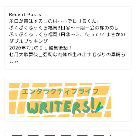
Recent Posts
余白が意味するものは……でわけるくん。
ぷくぷくふっくら福岡3日④～一期一会の旅のめし
ぷくぷくふっくら福岡3日③～え、待って!? まさかの
ダブルブッキング
2026年7月のＥＬ編集後記！
七月大歌舞伎＿強靭な肉体が生み出す毛ぶりの素晴ら
しさ