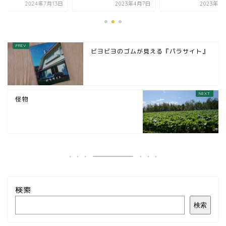
2024年7月13日
2023年4月7日
2023年3
ビヨビヨのゴムが見える『パラサイト』
怪物
検索
検索