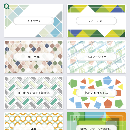
クリッセイ
フィーチャー
キニナル
シネマミタイナ
理由あって週イチ義母宅
気分でわけるくん
連載
拝啓、ステージの神様。