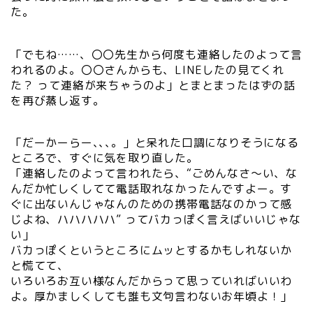
た。
「でもね……、〇〇先生から何度も連絡したのよって言
われるのよ。〇〇さんからも、LINEしたの見てくれ
た？ って連絡が来ちゃうのよ」とまとまったはずの話
を再び蒸し返す。
「だーかーらー､､､。」と呆れた口調になりそうになる
ところで、すぐに気を取り直した。
「連絡したのよって言われたら、“ごめんなさ～い、な
んだか忙しくしてて電話取れなかったんですよー。す
ぐに出ないんじゃなんのための携帯電話なのかって感
じよね、ハハハハハ” ってバカっぽく言えばいいじゃな
い」
バカっぽくというところにムッとするかもしれないか
と慌てて、
いろいろお互い様なんだからって思っていればいいわ
よ。厚かましくしても誰も文句言わないお年頃よ！」