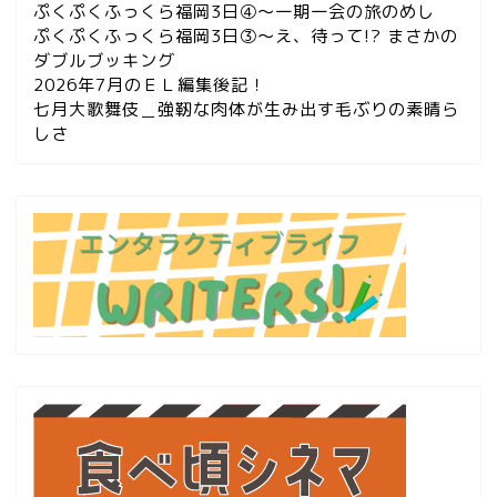
ぷくぷくふっくら福岡3日④～一期一会の旅のめし
ぷくぷくふっくら福岡3日③～え、待って!? まさかの
ダブルブッキング
2026年7月のＥＬ編集後記！
七月大歌舞伎＿強靭な肉体が生み出す毛ぶりの素晴ら
しさ