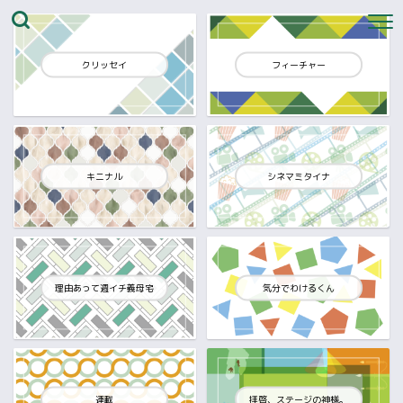
クリッセイ
フィーチャー
キニナル
シネマミタイナ
理由あって週イチ義母宅
気分でわけるくん
連載
拝啓、ステージの神様。