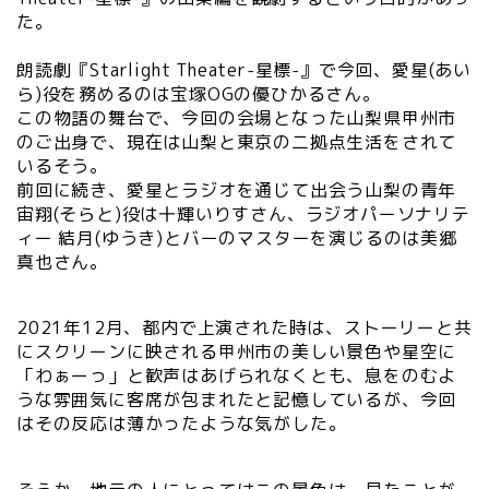
た。
朗読劇『Starlight Theater-星標-』で今回、愛星(あい
ら)役を務めるのは宝塚OGの優ひかるさん。
この物語の舞台で、今回の会場となった山梨県甲州市
のご出身で、現在は山梨と東京の二拠点生活をされて
いるそう。
前回に続き、愛星とラジオを通じて出会う山梨の青年
宙翔(そらと)役は十輝いりすさん、ラジオパーソナリテ
ィー 結月(ゆうき)とバーのマスターを演じるのは美郷
真也さん。
2021年12月、都内で上演された時は、ストーリーと共
にスクリーンに映される甲州市の美しい景色や星空に
「わぁーっ」と歓声はあげられなくとも、息をのむよ
うな雰囲気に客席が包まれたと記憶しているが、今回
はその反応は薄かったような気がした。