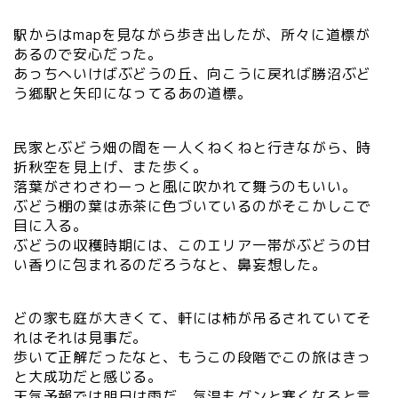
駅からはmapを見ながら歩き出したが、所々に道標が
あるので安心だった。
あっちへいけばぶどうの丘、向こうに戻れば勝沼ぶど
う郷駅と矢印になってるあの道標。
民家とぶどう畑の間を一人くねくねと行きながら、時
折秋空を見上げ、また歩く。
落葉がさわさわーっと風に吹かれて舞うのもいい。
ぶどう棚の葉は赤茶に色づいているのがそこかしこで
目に入る。
ぶどうの収穫時期には、このエリア一帯がぶどうの甘
い香りに包まれるのだろうなと、鼻妄想した。
どの家も庭が大きくて、軒には柿が吊るされていてそ
れはそれは見事だ。
歩いて正解だったなと、もうこの段階でこの旅はきっ
と大成功だと感じる。
天気予報では明日は雨だ。気温もグンと寒くなると言