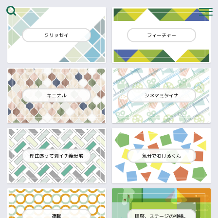
クリッセイ
フィーチャー
キニナル
シネマミタイナ
理由あって週イチ義母宅
気分でわけるくん
連載
拝啓、ステージの神様。