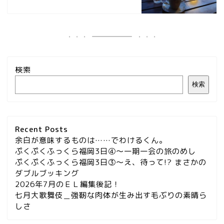
検索
検索
Recent Posts
余白が意味するものは……でわけるくん。
ぷくぷくふっくら福岡3日④～一期一会の旅のめし
ぷくぷくふっくら福岡3日③～え、待って!? まさかの
ダブルブッキング
2026年7月のＥＬ編集後記！
七月大歌舞伎＿強靭な肉体が生み出す毛ぶりの素晴ら
しさ