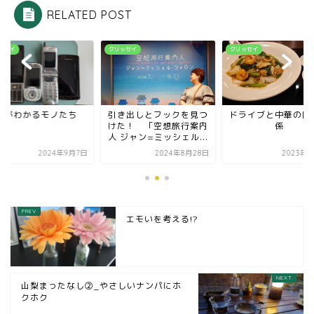
RELATED POST
ッセイ
クリッセイ
クリッセイ
私がわかるモノたち
引き出しとフックを見つ
ドライブと中華の因
けた！ 「空想旅行案内
係
人 ジャン=ミッシェル...
2024年9月7日
2024年8月28日
2023年1
エモいを考える!?
山梨まったなし②_やさしいナンパにホ
クホク