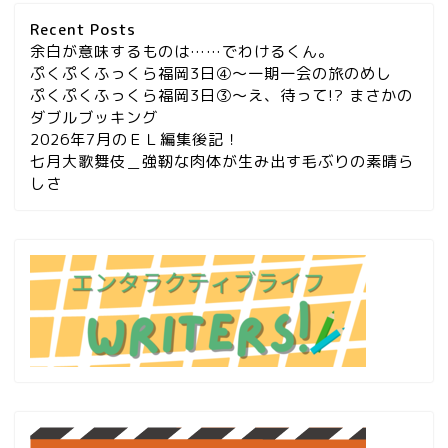
Recent Posts
余白が意味するものは……でわけるくん。
ぷくぷくふっくら福岡3日④～一期一会の旅のめし
ぷくぷくふっくら福岡3日③～え、待って!? まさかの
ダブルブッキング
2026年7月のＥＬ編集後記！
七月大歌舞伎＿強靭な肉体が生み出す毛ぶりの素晴ら
しさ