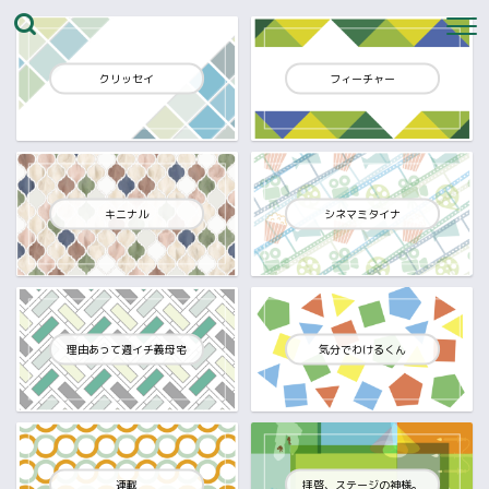
クリッセイ
フィーチャー
キニナル
シネマミタイナ
理由あって週イチ義母宅
気分でわけるくん
連載
拝啓、ステージの神様。