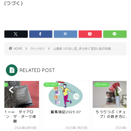
(つづく)
HOME
クリッセイ
山梨まったなし⑤_きらめく宝石と私の名前
RELATED POST
ッセイ
クリッセイ
クリッセイ
５－１＝∞ ダイアロ
編集後記2023.07
ちうりつぷ（チュー
・イン・ザ・ダーク体
プ）の咲き方に思
験
2026年6月10日
2023年7月31日
2024年4月