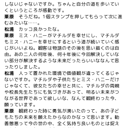
しないじゃないですか。ちゃんと自分の道を歩いてい
くというところが感動です。
栗原
そうだね。1個スタンプを押してもらって次に進
むみたいな……。
松浦
カッコ良かったな。
栗原
ミス・ハニーがマチルダを幸せにし、マチルダ
もミス・ハニーを幸せにするという道が続いていく感
じがいいよね。観客は物語のその後を思い描くのは自
由。あの二人の何年後、何十年後に今回解決していな
い部分が解決するような未来だったらいいななんて思
ったりしました。
松浦
人って置かれた環境で価値観が違ってくるじゃ
ないですか。マチルダや子供たちとミス・ハニーだけ
じゃなくて、彼女たちの幸せと共に、マチルダの両親
や校長先生たちにも気づきがあって、明るい未来がつ
ながる世界であって欲しいな、なんて観終わった今、
願っています。
栗原
観終わった時に勇気が湧いたのって、あの子ど
もたちの未来を願えたからなのかなって思います。勧
善懲悪って今の世の中、全く気持ち良いものとは捉え