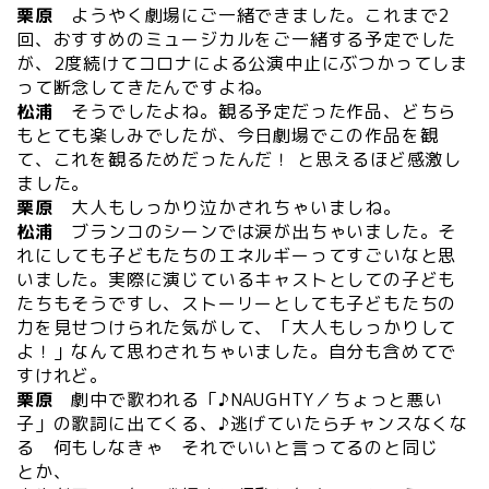
栗原
ようやく劇場にご一緒できました。これまで2
回、おすすめのミュージカルをご一緒する予定でした
が、2度続けてコロナによる公演中止にぶつかってしま
って断念してきたんですよね。
松浦
そうでしたよね。観る予定だった作品、どちら
もとても楽しみでしたが、今日劇場でこの作品を観
て、これを観るためだったんだ！ と思えるほど感激し
ました。
栗原
大人もしっかり泣かされちゃいましね。
松浦
ブランコのシーンでは涙が出ちゃいました。そ
れにしても子どもたちのエネルギーってすごいなと思
いました。実際に演じているキャストとしての子ども
たちもそうですし、ストーリーとしても子どもたちの
力を見せつけられた気がして、「大人もしっかりして
よ！」なんて思わされちゃいました。自分も含めてで
すけれど。
栗原
劇中で歌われる「♪NAUGHTY／ちょっと悪い
子」の歌詞に出てくる、♪逃げていたらチャンスなくな
る 何もしなきゃ それでいいと言ってるのと同じ
とか、