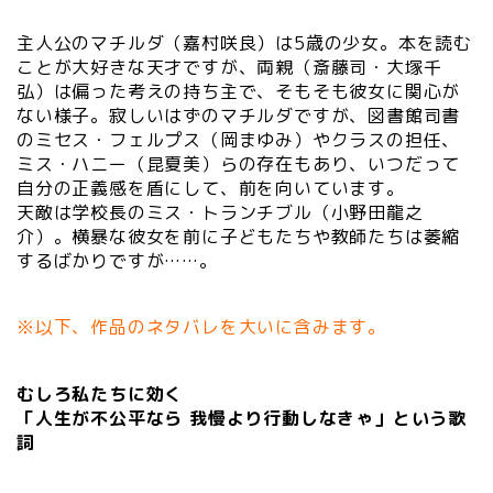
主人公のマチルダ（嘉村咲良）は5歳の少女。本を読む
ことが大好きな天才ですが、両親（斎藤司・大塚千
弘）は偏った考えの持ち主で、そもそも彼女に関心が
ない様子。寂しいはずのマチルダですが、図書館司書
のミセス・フェルプス（岡まゆみ）やクラスの担任、
ミス・ハニー（昆夏美）らの存在もあり、いつだって
自分の正義感を盾にして、前を向いています。
天敵は学校長のミス・トランチブル（小野田龍之
介）。横暴な彼女を前に子どもたちや教師たちは萎縮
するばかりですが……。
※以下、作品のネタバレを大いに含みます。
むしろ私たちに効く
「人生が不公平なら 我慢より行動しなきゃ」という歌
詞