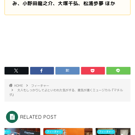
み、小野田龍之介、大塚千弘、松浦歩夢 ほか
HOME
フィーチャー
大人もしっかりしてよといわれた気がする、勇気が湧くミュージカル『マチル
ダ』
RELATED POST
ーチャー
フィーチャー
フィーチャー