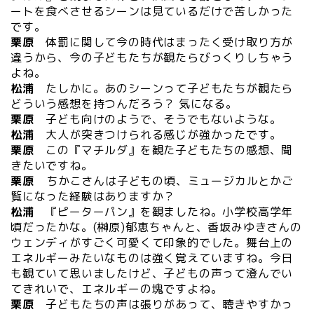
ートを食べさせるシーンは見ているだけで苦しかった
です。
栗原
体罰に関して今の時代はまったく受け取り方が
違うから、今の子どもたちが観たらびっくりしちゃう
よね。
松浦
たしかに。あのシーンって子どもたちが観たら
どういう感想を持つんだろう？ 気になる。
栗原
子ども向けのようで、そうでもないような。
松浦
大人が突きつけられる感じが強かったです。
栗原
この『マチルダ』を観た子どもたちの感想、聞
きたいですね。
栗原
ちかこさんは子どもの頃、ミュージカルとかご
覧になった経験はありますか？
松浦
『ピーターパン』を観ましたね。小学校高学年
頃だったかな。(榊原)郁恵ちゃんと、香坂みゆきさんの
ウェンディがすごく可愛くて印象的でした。舞台上の
エネルギーみたいなものは強く覚えていますね。今日
も観ていて思いましたけど、子どもの声って澄んでい
てきれいで、エネルギーの塊ですよね。
栗原
子どもたちの声は張りがあって、聴きやすかっ