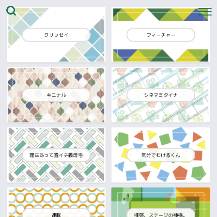
クリッセイ
フィーチャー
キニナル
シネマミタイナ
理由あって週イチ義母宅
気分でわけるくん
連載
拝啓、ステージの神様。