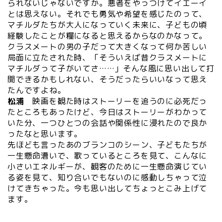
られないじゃないですか。悪者をやっつけてイエーイ
とは思えない。それでも勇気や希望を感じたのって、
マチルダたちが大人になっていく未来に、子どもの頃
経験したことが糧になると思えるからなのかなって。
クラスメートの男の子だって大きくなって何か苦しい
局面に立たされた時、「そういえば昔クラスメートに
マチルダって子がいてさ……」そんな風に思い出して打
開できるかもしれない、そうだったらいいなって思え
たんですよね。
松浦
映画を観た時はストーリーを追うのに必死だっ
たところもあったけど、今日はストーリーがわかって
いた分、一つひとつの会話や関係性に浸れたので良か
ったなと思います。
先ほども言ったあのブランコのシーン、子どもたちが
一生懸命漕いで、歌っているところを見て、こんなに
小さいエネルギーが、観客のために一生懸命演じてい
る姿を見て、知り合いでもないのに感動しちゃって泣
けてきちゃった。今も思い出してちょっとこみ上げて
ます。