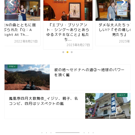
UEENの曲とともに揺
『エブリ・ブリリアン
ダメな大人たちって
さぶられた『Q：A
ト・シング～ありとあら
しい!?『その場しの
Night At Th...
ゆるステキなこと』私た
男たち』
ち...
2022年8月21日
2023年7
2023年8月27日
彼の地〜セドナへの道②〜地球のパワー
を頂く編
鳳凰祭四月大歌舞伎_イジリ、親子、名
コンビ、四月はリスペクトの嵐