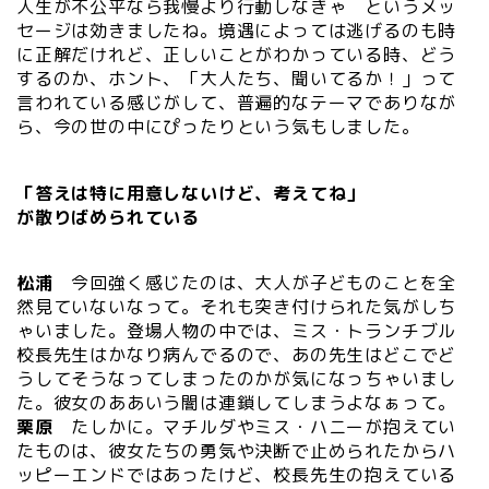
人生が不公平なら我慢より行動しなきゃ というメッ
セージは効きましたね。境遇によっては逃げるのも時
に正解だけれど、正しいことがわかっている時、どう
するのか、ホント、「大人たち、聞いてるか！」って
言われている感じがして、普遍的なテーマでありなが
ら、今の世の中にぴったりという気もしました。
「答えは特に用意しないけど、考えてね」
が散りばめられている
松浦
今回強く感じたのは、大人が子どものことを全
然見ていないなって。それも突き付けられた気がしち
ゃいました。登場人物の中では、ミス・トランチブル
校長先生はかなり病んでるので、あの先生はどこでど
うしてそうなってしまったのかが気になっちゃいまし
た。彼女のああいう闇は連鎖してしまうよなぁって。
栗原
たしかに。マチルダやミス・ハニーが抱えてい
たものは、彼女たちの勇気や決断で止められたからハ
ッピーエンドではあったけど、校長先生の抱えている