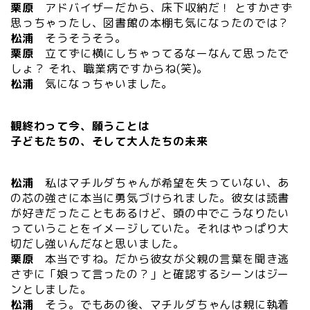
栗原
アドバイザーだから、床下収納だ！ とすかさず
思っちゃったし、図書館の本棚も気になったのでは？
松浦
そうそうそう。
栗原
立てずに横にしちゃってるなーなんて思ったで
しょ？ それ、職業病ですからね(笑)。
松浦
気になっちゃいました。
観終わって今、願うことは
子どもたちの、そして大人たちの未来
松浦
私はマチルダちゃんが希望を失っていない、あ
の芯の強さに本当に勇気づけられました。彼女は読書
が好きだったこともあるけど、頭の中でこうなりたい
っていうことをイメージしていた。それはやっぱり大
切だし強いんだなと思いました。
栗原
本当ですね。だから彼女が父親の言葉を聞き逃
さずに「娘って言ったの？」と確認するシーンはジー
ンとしました。
松浦
そう。でもあの後、マチルダちゃんは親に執着