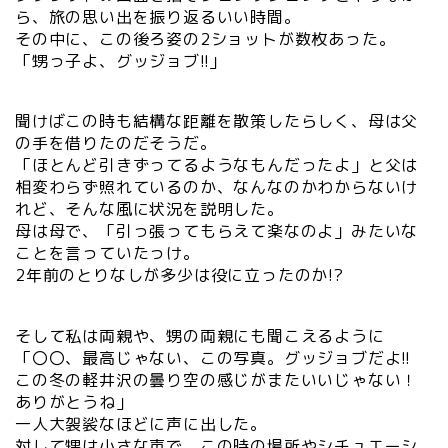
ら、旅の思い出を振り返るいい時間。
その中に、この後ろ姿の2ショットが数枚あった。
「甥っ子よ、グッジョブ!!」
聞けばこの時も結構な距離を散策したらしく、母は父
の手を借りたのだそうだ。
「ほとんど引きずってるようなもんだったよ」と父は
相変わらず照れているのか、なんなのかわからないけ
れど、そんな風に状況を説明した。
母は母で、「引っ張ってもらえて楽なのよ」みたいな
ことを言っていたっけ。
2年前のとりなしが多少は役に立ったのか!?
そして私は両親や、甥の両親にも聞こえるように
「〇〇、最高じゃない、この写真。グッジョブだよ!!
この冬の軽井沢の曇り空の感じがまたいいじゃない！
ありがとうね」
一人大袈裟なほどに声に出した。
対して甥は小さな声で、この時の場所やシチュエーシ