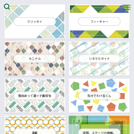
クリッセイ
フィーチャー
キニナル
シネマミタイナ
理由あって週イチ義母宅
気分でわけるくん
連載
拝啓、ステージの神様。