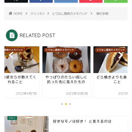
HOME
クリッセイ
とりなし隊長のメモパッド
甥の手柄
RELATED POST
なし隊長のメモパッド
とりなし隊長のメモパッド
とりなし隊長のメモパッド
0代の彼女らが教えてく
やっぱりのたらい回しに
どら焼きよりも楽し
れること
抗った先に見えたもの
こと
2023年4月7日
2023年10月1日
2023年3
好きなモノは好き！ と言えるのは