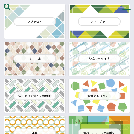
クリッセイ
フィーチャー
キニナル
シネマミタイナ
理由あって週イチ義母宅
気分でわけるくん
連載
拝啓、ステージの神様。