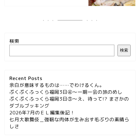
検索
検索
Recent Posts
余白が意味するものは……でわけるくん。
ぷくぷくふっくら福岡3日④～一期一会の旅のめし
ぷくぷくふっくら福岡3日③～え、待って!? まさかの
ダブルブッキング
2026年7月のＥＬ編集後記！
七月大歌舞伎＿強靭な肉体が生み出す毛ぶりの素晴ら
しさ