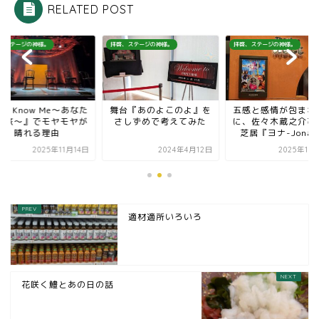
RELATED POST
、ステージの神様。
拝啓、ステージの神様。
拝啓、ステージの神様。
台『あのよこのよ』を
五感と感情が包まれたの
『You Know Me～
しずめで考えてみた
に、佐々木蔵之介ひとり
との旅～』でモヤモ
芝居『ヨナ-Jonah...
晴れる理由
2024年4月12日
2025年10月10日
2025年11
適材適所いろいろ
花咲く鱧とあの日の話