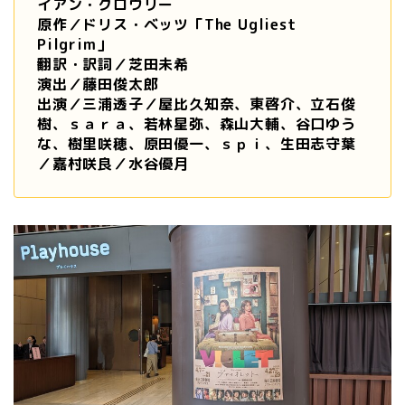
イアン・クロウリー
原作／ドリス・ベッツ「The Ugliest
Pilgrim」
翻訳・訳詞／芝田未希
演出／藤田俊太郎
出演／三浦透子／屋比久知奈、東啓介、立石俊
樹、ｓａｒａ、若林星弥、森山大輔、谷口ゆう
な、樹里咲穂、原田優一、ｓｐｉ、生田志守葉
／嘉村咲良／水谷優月