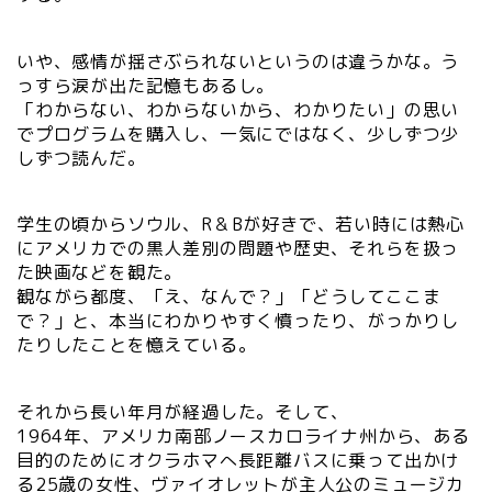
いや、感情が揺さぶられないというのは違うかな。う
っすら涙が出た記憶もあるし。
「わからない、わからないから、わかりたい」の思い
でプログラムを購入し、一気にではなく、少しずつ少
しずつ読んだ。
学生の頃からソウル、R＆Bが好きで、若い時には熱心
にアメリカでの黒人差別の問題や歴史、それらを扱っ
た映画などを観た。
観ながら都度、「え、なんで？」「どうしてここま
で？」と、本当にわかりやすく憤ったり、がっかりし
たりしたことを憶えている。
それから長い年月が経過した。そして、
1964年、アメリカ南部ノースカロライナ州から、ある
目的のためにオクラホマへ長距離バスに乗って出かけ
る25歳の女性、ヴァイオレットが主人公のミュージカ