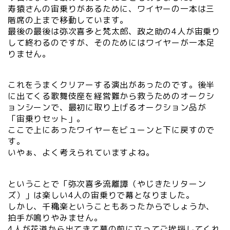
寿猿さんの宙乗りがあるために、ワイヤーの一本は三
階席の上まで移動しています。
最後の最後は弥次喜多と梵太郎、政之助の4人が宙乗り
して終わるのですが、そのためにはワイヤーが一本足
りません。
これをうまくクリアーする演出があったのです。後半
に出てくる歌舞伎座を経営難から救うためのオークシ
ョンシーンで、最初に取り上げるオークション品が
「宙乗りセット」。
ここで上にあったワイヤーをビューンと下に戻すので
す。
いやぁ、よく考えられていますよね。
ということで「弥次喜多流離譚（やじきたリターン
ズ）」は楽しい4人の宙乗りで幕となりました。
しかし、千穐楽ということもあったからでしょうか、
拍手が鳴りやみません。
4人が花道から出てきて幕の前に立ってご挨拶してくれ