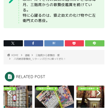
月、三階席からの歌舞伎鑑賞を続けてい
る。
特に心躍るのは、猿之助丈の化け物や仁左
衛門丈の悪役。
HOME
連載
三階席から歌舞伎・愛
八月納涼歌舞伎_リターンズだけに帰ってきた！
RELATED POST
席から歌舞伎・愛
三階席から歌舞伎・愛
三階席から歌舞伎・愛