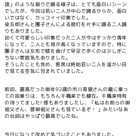
語」のような振りで踊る様子は、とても面白いシーン
でしたが、今回は若い二人が中心で踊るからか、面白
いではなく、カッコイイ印象でした。
染五郎さんと團子さんによる提灯を片手に踊る二人踊
りもありました。
幼くて可愛らしい印象だった二人が今はすっかり青年
になって、二人とも背が高くなっていますので、特に
團子さんは女形で膝を曲げて早足で歩くのは少しぎこ
ちない雰囲気もありました。
そうしたことも含め、客席は終始若い二人を温かい目
で見てる空気に包まれていました。
前回、最高だった御年92歳の市川寿猿さんの籠に乗っ
ての宙乗りは、もちろん千穐楽でも健在。千穐楽特有
の待ってました! 感もありましたし、「私はお前らの御
祖父さん、曾御祖父さんも見ているぞ！ 」みたいなあ
の台詞はやっぱり最高でしたね。
今日になって改めて気づいたこともありました。