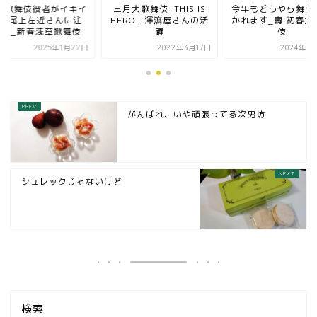
手歌舞伎役者がイキイ
三月大歌舞伎_THIS IS
今年もどうやら舞踊
、尾上左近さんに注
HERO！澤瀉屋さんの活
かれます_壽 初春大
目！_新春浅草歌舞伎
躍
伎
2025年1月22日
2022年3月17日
2024年1
がんばれ、いや頑張ってる次男坊
シュレックじゃないけど
検索