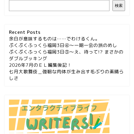
検索
Recent Posts
余白が意味するものは……でわけるくん。
ぷくぷくふっくら福岡3日④～一期一会の旅のめし
ぷくぷくふっくら福岡3日③～え、待って!? まさかの
ダブルブッキング
2026年7月のＥＬ編集後記！
七月大歌舞伎＿強靭な肉体が生み出す毛ぶりの素晴ら
しさ