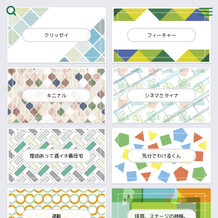
クリッセイ
フィーチャー
キニナル
シネマミタイナ
理由あって週イチ義母宅
気分でわけるくん
連載
拝啓、ステージの神様。