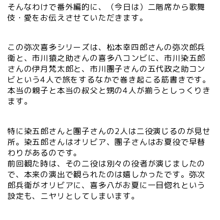
そんなわけで番外編的に、（今日は）二階席から歌舞
伎・愛をお伝えさせていただきます。
この弥次喜多シリーズは、松本幸四郎さんの弥次郎兵
衛と、市川猿之助さんの喜多八コンビに、市川染五郎
さんの伊月梵太郎と、市川團子さんの五代政之助コン
ビという4人で旅をするなかで巻き起こる筋書きです。
本当の親子と本当の叔父と甥の4人が揃うとしっくりき
ます。
特に染五郎さんと團子さんの2人は二役演じるのが見せ
所。染五郎さんはオリビア、團子さんはお夏役で早替
わりがあるのです。
前回観た時は、その二役は別々の役者が演じましたの
で、本来の演出で観られたのは嬉しかったです。弥次
郎兵衛がオリビアに、喜多八がお夏に一目惚れという
設定も、ニヤリとしてしまいます。