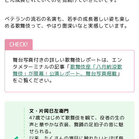
どん成長されていくのを見続けていきたいです。
ベテランの流石の名演も、若手の成長著しい姿も楽し
める歌舞伎って、やはり奥深いなと実感しています。
CHECK!
舞台写真付きの詳しい歌舞伎レポートは、エン
タメターミナルの記事「
歌舞伎座「八月納涼歌
舞伎」が開幕！公演レポート、舞台写真掲載
」
をご覧ください。
文・片岡巳左衛門
47歳ではじめて歌舞伎を観て、役者の生の
声と華やかな衣装、舞踊の足拍子の音に魅
せられる。
以来、たくさんの演目に触れたいとほぼ毎