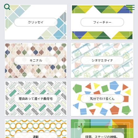
クリッセイ
フィーチャー
キニナル
シネマミタイナ
理由あって週イチ義母宅
気分でわけるくん
連載
拝啓、ステージの神様。