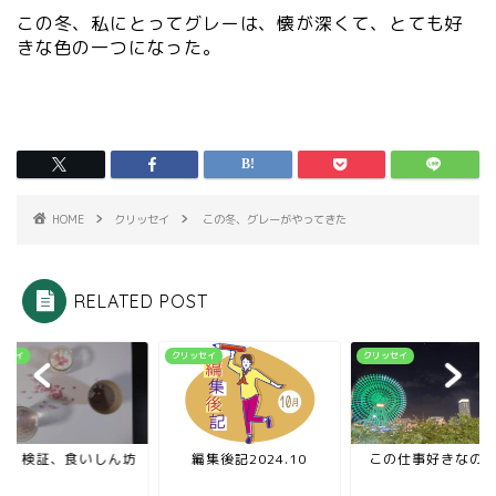
この冬、私にとってグレーは、懐が深くて、とても好
きな色の一つになった。
HOME
クリッセイ
この冬、グレーがやってきた
RELATED POST
ッセイ
クリッセイ
クリッセイ
験、検証、食いしん坊
編集後記2024.10
この仕事好きなの