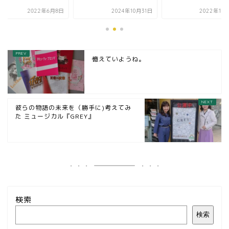
2022年6月8日
2024年10月31日
2022年10
憶えていようね。
彼らの物語の未来を（勝手に)考えてみ
た ミュージカル『GREY』
検索
検索