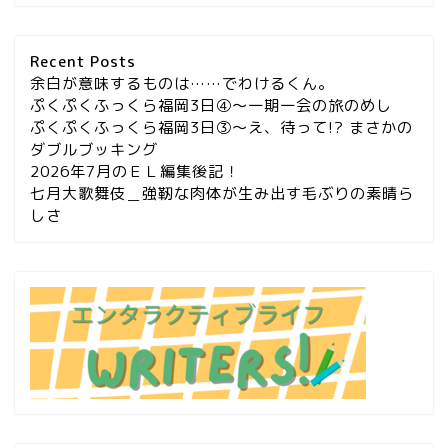
Recent Posts
余白が意味するものは……でわけるくん。
ぷくぷくふっくら福岡3日④～一期一会の旅のめし
ぷくぷくふっくら福岡3日③～え、待って!? まさかの
ダブルブッキング
2026年7月のＥＬ編集後記！
七月大歌舞伎＿強靭な肉体が生み出す毛ぶりの素晴ら
しさ