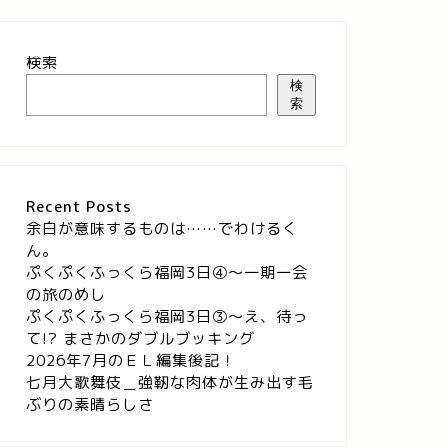
検索
検
索
Recent Posts
余白が意味するものは……でわけるく
ん。
ぷくぷくふっくら福岡3日④～一期一会
の旅のめし
ぷくぷくふっくら福岡3日③～え、待っ
て!? まさかのダブルブッキング
2026年7月のＥＬ編集後記！
七月大歌舞伎＿強靭な肉体が生み出す毛
ぶりの素晴らしさ