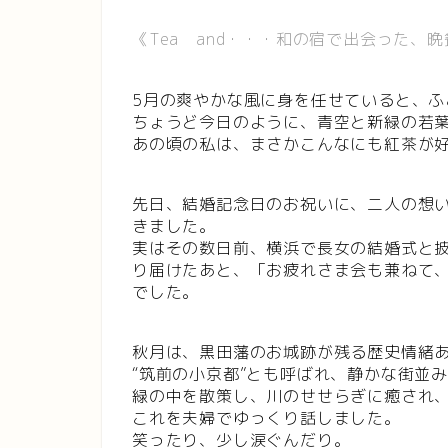
《Tea and・・・和の宿で出会った、
5月の爽やかな風に身を任せていると、ふ
ちょうど今日のように、青空と新緑の若
あの頃の私は、まさかこんなにも紅茶が
先日、結婚記念日のお祝いに、二人の想
きました。
実はその数日前、横浜で長女の結婚式と
り届けたあと、「お疲れさま会も兼ねて
でした。
秋月は、黒田藩のお城跡が残る歴史情緒
“筑前の小京都”とも呼ばれ、静かな街並
緑の中を散策し、川のせせらぎに癒され
これを夫婦でゆっくり話しました。
笑ったり、少し涙ぐんだり。