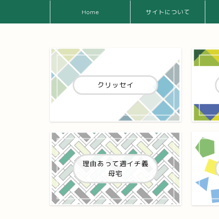
Home
サイトについて
クリッセイ
理由あって週イチ義
母宅