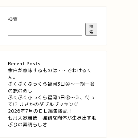
検索
検
索
Recent Posts
余白が意味するものは……でわけるく
ん。
ぷくぷくふっくら福岡3日④～一期一会
の旅のめし
ぷくぷくふっくら福岡3日③～え、待っ
て!? まさかのダブルブッキング
2026年7月のＥＬ編集後記！
七月大歌舞伎＿強靭な肉体が生み出す毛
ぶりの素晴らしさ