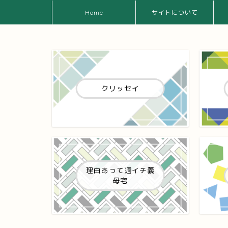
Home
サイトについて
クリッセイ
理由あって週イチ義
母宅