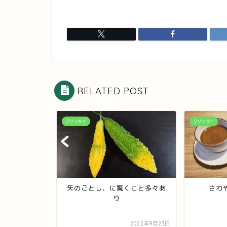
RELATED POST
クリッセイ
クリッセイ
イチ義母宅？
矢のごとし、に驚くこと多々あ
さわ
り
2022年3月24日
2022年9月23日