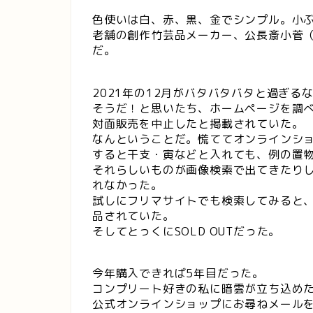
色使いは白、赤、黒、金でシンプル。小
老舗の創作竹芸品メーカー、公長斎小菅
だ。
2021年の12月がバタバタバタと過ぎる
そうだ！と思いたち、ホームページを調
対面販売を中止したと掲載されていた。
なんということだ。慌ててオンラインシ
すると干支・寅などと入れても、例の置
それらしいものが画像検索で出てきたり
れなかった。
試しにフリマサイトでも検索してみると、
品されていた。
そしてとっくにSOLD OUTだった。
今年購入できれば5年目だった。
コンプリート好きの私に暗雲が立ち込め
公式オンラインショップにお尋ねメール