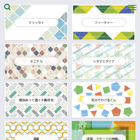
クリッセイ
フィーチャー
キニナル
シネマミタイナ
理由あって週イチ義母宅
気分でわけるくん
連載
拝啓、ステージの神様。