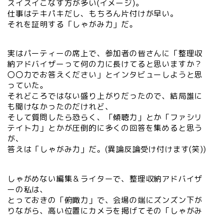
スイスイこなす方が多い(イメージ)。
仕事はテキパキだし、もちろん片付けが早い。
それを証明する「しゃがみ力」だ。
実はパーティーの席上で、参加者の皆さんに「整理収
納アドバイザーって何の力に長けてると思いますか？
〇〇力でお答えください」とインタビューしようと思
っていた。
それどころではない盛り上がりだったので、結局誰に
も聞けなかったのだけれど、
そして質問したら恐らく、「傾聴力」とか「ファシリ
テイト力」とかが圧倒的に多くの回答を集めると思う
が、
答えは「しゃがみ力」だ。(異論反論受け付けます(笑))
しゃがめない編集＆ライターで、整理収納アドバイザ
ーの私は、
とっておきの「俯瞰力」で、会場の端にズンズン下が
りながら、高い位置にカメラを掲げてその「しゃがみ