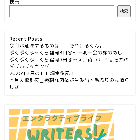
検索
検索
Recent Posts
余白が意味するものは……でわけるくん。
ぷくぷくふっくら福岡3日④～一期一会の旅のめし
ぷくぷくふっくら福岡3日③～え、待って!? まさかの
ダブルブッキング
2026年7月のＥＬ編集後記！
七月大歌舞伎＿強靭な肉体が生み出す毛ぶりの素晴ら
しさ