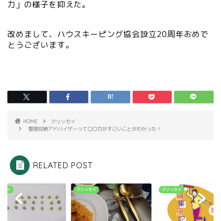
力」の様子を抑えた。
改めまして、ハウスキーピング協会設立20周年おめで
とうございます。
HOME
クリッセイ
整理収納アドバイザーって〇〇力がすごいことがわかった！
RELATED POST
ッセイ
クリッセイ
クリッセイ