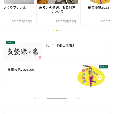
ゆっくりでいいよ
未知との遭遇、ある料理
編集後記2023.0
について
2022年4月20日
2022年8月22日
2023年8
Vol.11『他山之石』
編集後記2023.09