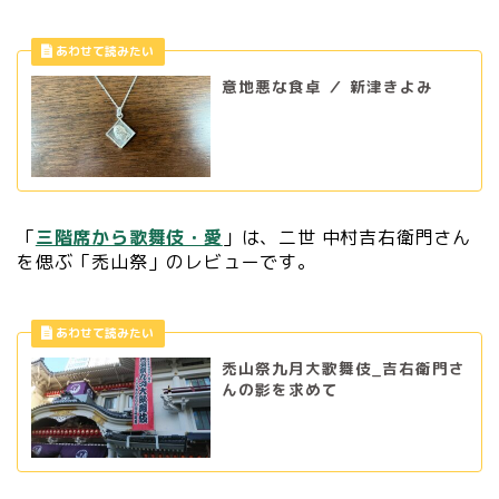
意地悪な食卓 ／ 新津きよみ
「
三階席から歌舞伎・愛
」は、二世 中村吉右衛門さん
を偲ぶ「禿山祭」のレビューです。
禿山祭九月大歌舞伎_吉右衛門さ
んの影を求めて