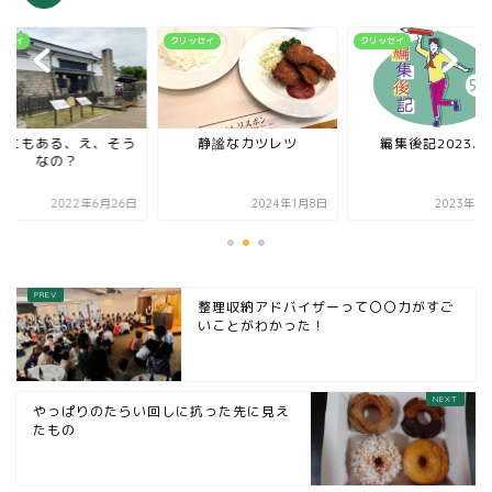
ッセイ
クリッセイ
クリッセイ
近にもある、え、そう
静謐なカツレツ
編集後記2023.0
なの？
2022年6月26日
2024年1月8日
2023年5
整理収納アドバイザーって〇〇力がすご
いことがわかった！
やっぱりのたらい回しに抗った先に見え
たもの