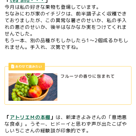
「
tea and・・・
」
今月は私の好きな果物も登場しています。
ちなみにわが家のイチジクは、前半調子よく収穫でき
ておりましたが、この異常な暑さのせいか、私の手入
れの悪さのせいか、後半はなかなか実をつけてくれま
せんでした。
もう一本、別の品種がもしかしたら1～2個成るかもし
れません。手入れ、次第ですね。
フルーツの香りに包まれて
「
アトリエＭの本棚
」
は、新津きよみさんの「意地悪
な食卓」。うそー、ヒドーイと思わず声が出たこばや
しいちこさんの経験談が印象的です。