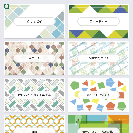
クリッセイ
フィーチャー
キニナル
シネマミタイナ
理由あって週イチ義母宅
気分でわけるくん
連載
拝啓、ステージの神様。