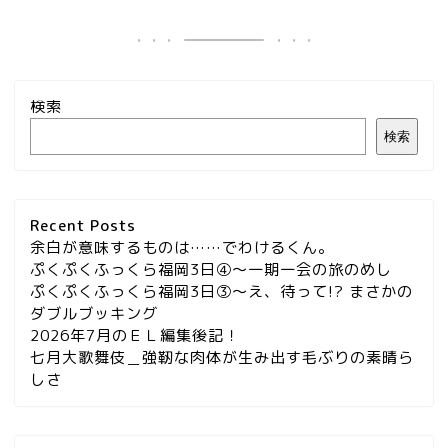
検索
検索
Recent Posts
余白が意味するものは……でわけるくん。
ぷくぷくふっくら福岡3日④～一期一会の旅のめし
ぷくぷくふっくら福岡3日③～え、待って!? まさかの
ダブルブッキング
2026年7月のＥＬ編集後記！
七月大歌舞伎＿強靭な肉体が生み出す毛ぶりの素晴ら
しさ