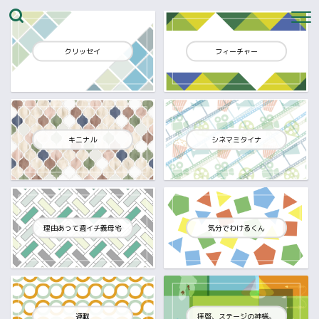
クリッセイ
フィーチャー
キニナル
シネマミタイナ
理由あって週イチ義母宅
気分でわけるくん
連載
拝啓、ステージの神様。