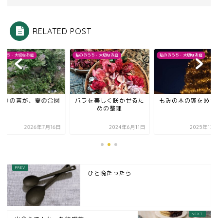
RELATED POST
おうち・大切なお庭
私のおうち・大切なお庭
私のおうち・大切なお庭
刈りの音が、夏の合図
バラを美しく咲かせるた
もみの木の家をめざ
めの整理
2026年7月16日
2024年6月11日
2025年12
ひと晩たったら