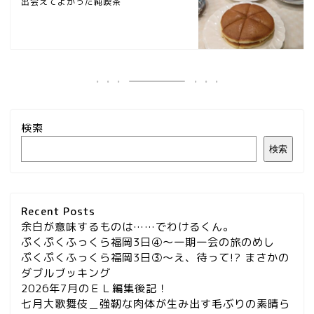
出会えてよかった純喫茶
検索
検索
Recent Posts
余白が意味するものは……でわけるくん。
ぷくぷくふっくら福岡3日④～一期一会の旅のめし
ぷくぷくふっくら福岡3日③～え、待って!? まさかの
ダブルブッキング
2026年7月のＥＬ編集後記！
七月大歌舞伎＿強靭な肉体が生み出す毛ぶりの素晴ら