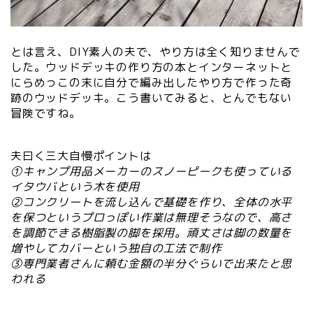
とは言え、DIY素人の夫で、やり方は全く知りませんで
した。ウッドデッキの作り方の本とインターネットと
にらめっこの末に自分で編み出したやり方で作った奇
跡のウッドデッキ。こう書いてみると、とんでもない
冒険ですね。
夫曰く三大自慢ポイントは
①キャンプ用品メーカーのスノーピークも使っている
イタウバという木を使用
②コンクリートを流し込んで基礎を作り、全体の水平
を保つというプロっぽい作業は無理そうなので、高さ
を調節できる樹脂製の脚を採用。頑丈さは脚の数量を
増やしてカバーという独自の工法で制作
③専門業者さんに頼む金額の半分ぐらいで出来たと思
われる