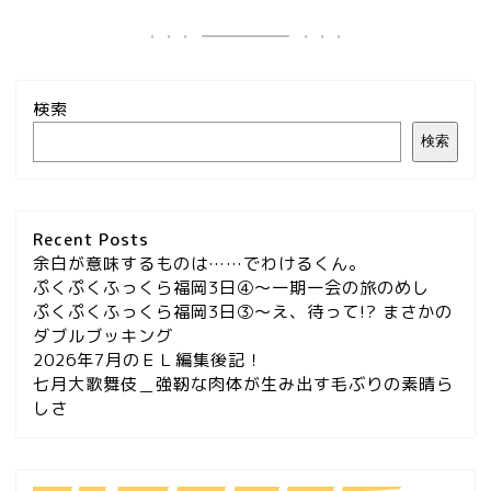
検索
検索
Recent Posts
余白が意味するものは……でわけるくん。
ぷくぷくふっくら福岡3日④～一期一会の旅のめし
ぷくぷくふっくら福岡3日③～え、待って!? まさかの
ダブルブッキング
2026年7月のＥＬ編集後記！
七月大歌舞伎＿強靭な肉体が生み出す毛ぶりの素晴ら
しさ