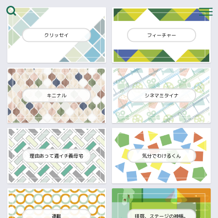
クリッセイ
フィーチャー
キニナル
シネマミタイナ
理由あって週イチ義母宅
気分でわけるくん
連載
拝啓、ステージの神様。