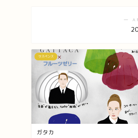
― A
2
サスペンス
ガタカ