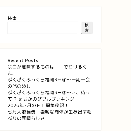
検索
検
索
Recent Posts
余白が意味するものは……でわけるく
ん。
ぷくぷくふっくら福岡3日④～一期一会
の旅のめし
ぷくぷくふっくら福岡3日③～え、待っ
て!? まさかのダブルブッキング
2026年7月のＥＬ編集後記！
七月大歌舞伎＿強靭な肉体が生み出す毛
ぶりの素晴らしさ