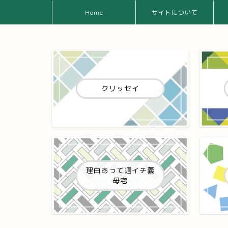
Home
サイトについて
クリッセイ
理由あって週イチ義
母宅