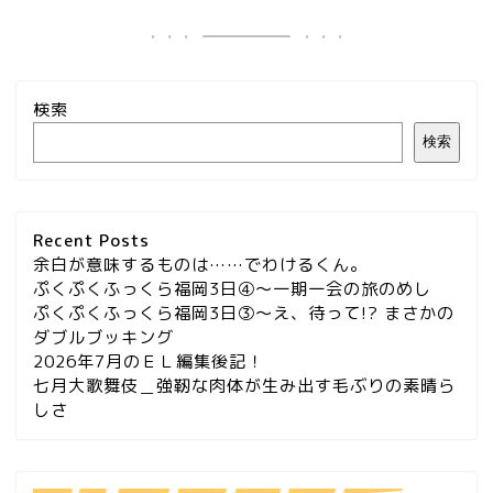
検索
検索
Recent Posts
余白が意味するものは……でわけるくん。
ぷくぷくふっくら福岡3日④～一期一会の旅のめし
ぷくぷくふっくら福岡3日③～え、待って!? まさかの
ダブルブッキング
2026年7月のＥＬ編集後記！
七月大歌舞伎＿強靭な肉体が生み出す毛ぶりの素晴ら
しさ