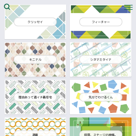
クリッセイ
フィーチャー
キニナル
シネマミタイナ
理由あって週イチ義母宅
気分でわけるくん
連載
拝啓、ステージの神様。