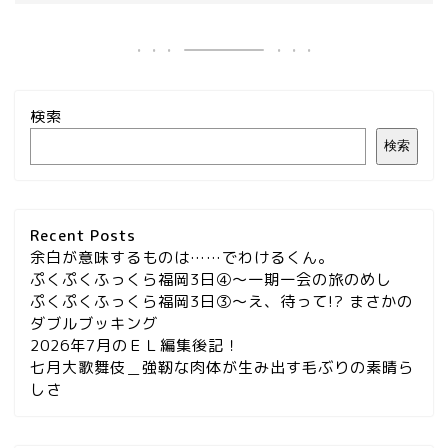
検索
検索
Recent Posts
余白が意味するものは……でわけるくん。
ぷくぷくふっくら福岡3日④～一期一会の旅のめし
ぷくぷくふっくら福岡3日③～え、待って!? まさかの
ダブルブッキング
2026年7月のＥＬ編集後記！
七月大歌舞伎＿強靭な肉体が生み出す毛ぶりの素晴ら
しさ