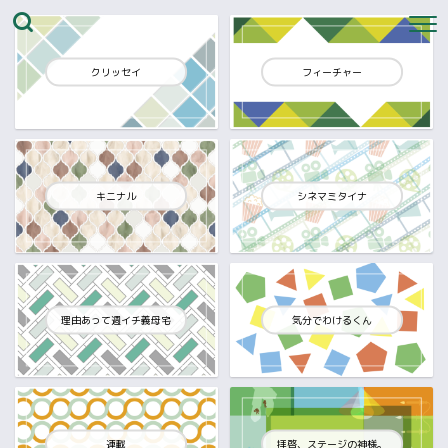
クリッセイ
フィーチャー
キニナル
シネマミタイナ
理由あって週イチ義母宅
気分でわけるくん
連載
拝啓、ステージの神様。