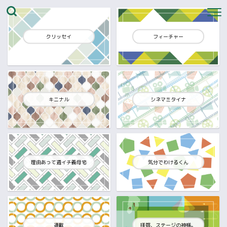
クリッセイ
フィーチャー
キニナル
シネマミタイナ
理由あって週イチ義母宅
気分でわけるくん
連載
拝啓、ステージの神様。