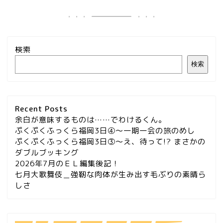
検索
検索
Recent Posts
余白が意味するものは……でわけるくん。
ぷくぷくふっくら福岡3日④～一期一会の旅のめし
ぷくぷくふっくら福岡3日③～え、待って!? まさかの
ダブルブッキング
2026年7月のＥＬ編集後記！
七月大歌舞伎＿強靭な肉体が生み出す毛ぶりの素晴ら
しさ