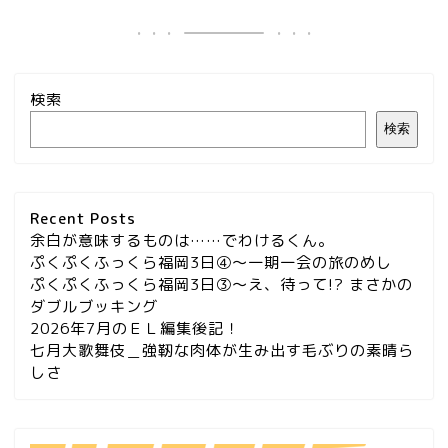
検索
検索
Recent Posts
余白が意味するものは……でわけるくん。
ぷくぷくふっくら福岡3日④～一期一会の旅のめし
ぷくぷくふっくら福岡3日③～え、待って!? まさかの
ダブルブッキング
2026年7月のＥＬ編集後記！
七月大歌舞伎＿強靭な肉体が生み出す毛ぶりの素晴ら
しさ