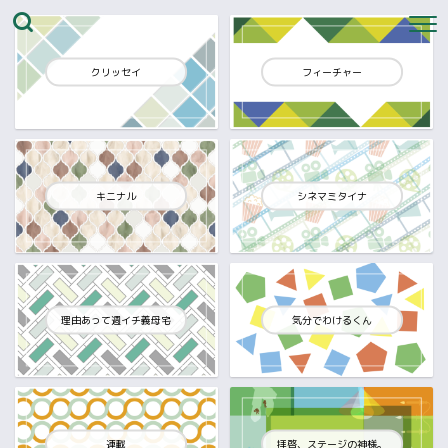
クリッセイ
フィーチャー
キニナル
シネマミタイナ
理由あって週イチ義母宅
気分でわけるくん
連載
拝啓、ステージの神様。