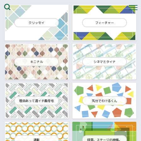
クリッセイ
フィーチャー
キニナル
シネマミタイナ
理由あって週イチ義母宅
気分でわけるくん
連載
拝啓、ステージの神様。