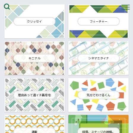
クリッセイ
フィーチャー
キニナル
シネマミタイナ
理由あって週イチ義母宅
気分でわけるくん
連載
拝啓、ステージの神様。