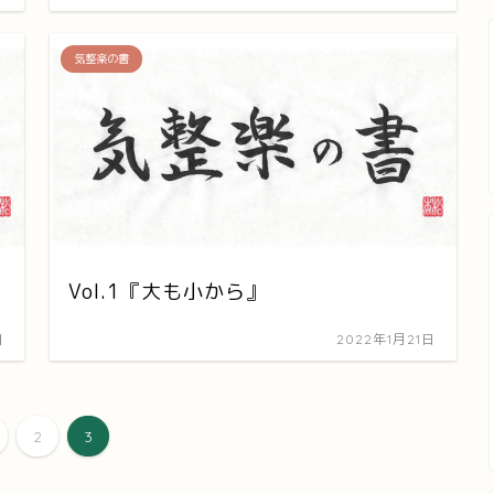
気整楽の書
Vol.1『大も小から』
日
2022年1月21日
2
3