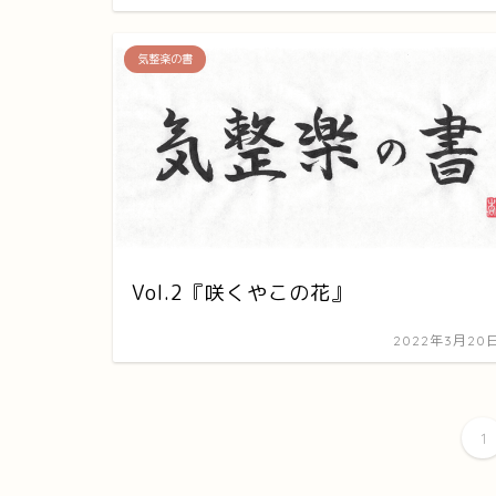
気整楽の書
Vol.2『咲くやこの花』
2022年3月20
1