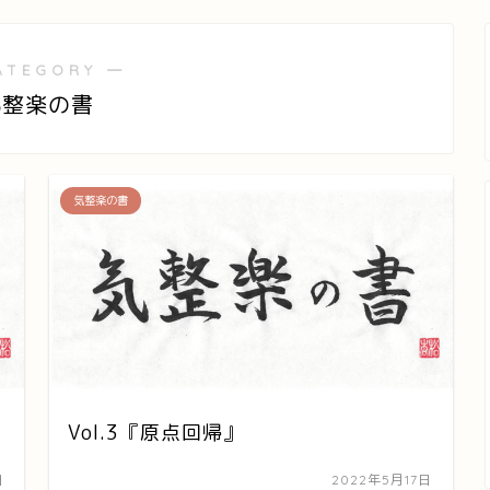
ATEGORY ―
気整楽の書
気整楽の書
Vol.3『原点回帰』
日
2022年5月17日