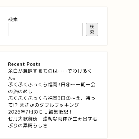
検索
検
索
Recent Posts
余白が意味するものは……でわけるく
ん。
ぷくぷくふっくら福岡3日④～一期一会
の旅のめし
ぷくぷくふっくら福岡3日③～え、待っ
て!? まさかのダブルブッキング
2026年7月のＥＬ編集後記！
七月大歌舞伎＿強靭な肉体が生み出す毛
ぶりの素晴らしさ