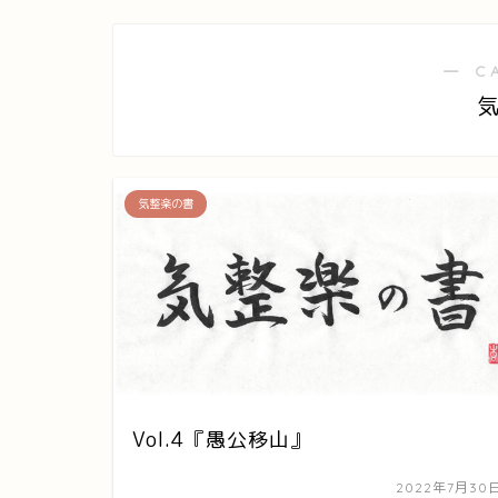
― C
気整楽の書
Vol.4『愚公移山』
2022年7月30