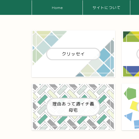
Home
サイトについて
クリッセイ
理由あって週イチ義
母宅