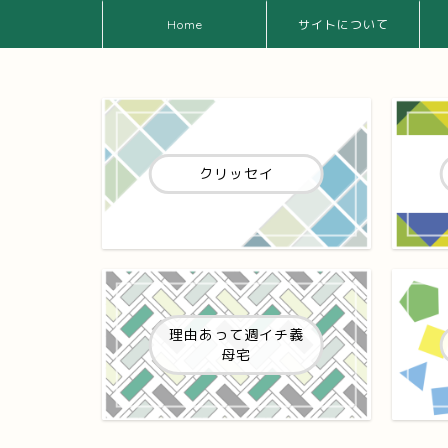
Home
サイトについて
クリッセイ
理由あって週イチ義
母宅