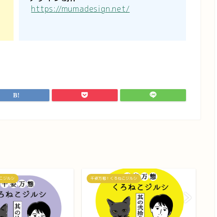
https://mumadesign.net/
こジルシ
千姿万態！くろねこジルシ
千