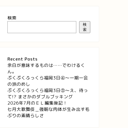
検索
検
索
Recent Posts
余白が意味するものは……でわけるく
ん。
ぷくぷくふっくら福岡3日④～一期一会
の旅のめし
ぷくぷくふっくら福岡3日③～え、待っ
て!? まさかのダブルブッキング
2026年7月のＥＬ編集後記！
七月大歌舞伎＿強靭な肉体が生み出す毛
ぶりの素晴らしさ