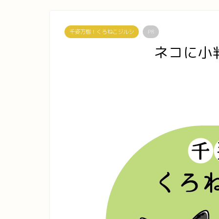
千姿万態！くろねこジルシ
PR
ネコに小