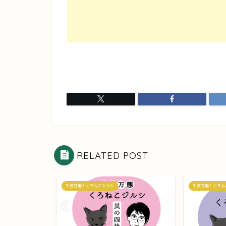
RELATED POST
千姿万態！くろねこジルシ
千姿万態！くろね