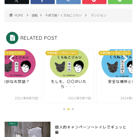
HOME
連載
千姿万態！くろねこジルシ
テンション
RELATED POST
万態！くろねこジルシ
千姿万態！くろねこジルシ
千姿万態！くろねこジルシ
余計なお世話？
もしも、〇〇がいた
安全な場所とは
ら・・・
2022年8月15日
2022年5月11日
2024年8月
個人的キャンペーン〜トイレでギュッと
編