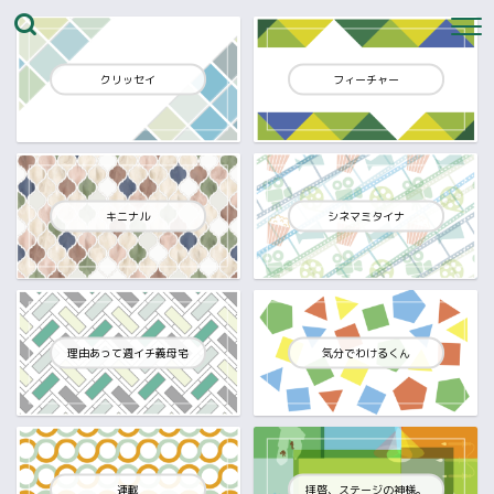
クリッセイ
フィーチャー
キニナル
シネマミタイナ
理由あって週イチ義母宅
気分でわけるくん
連載
拝啓、ステージの神様。