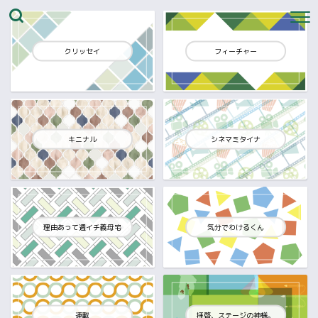
クリッセイ
フィーチャー
キニナル
シネマミタイナ
理由あって週イチ義母宅
気分でわけるくん
連載
拝啓、ステージの神様。