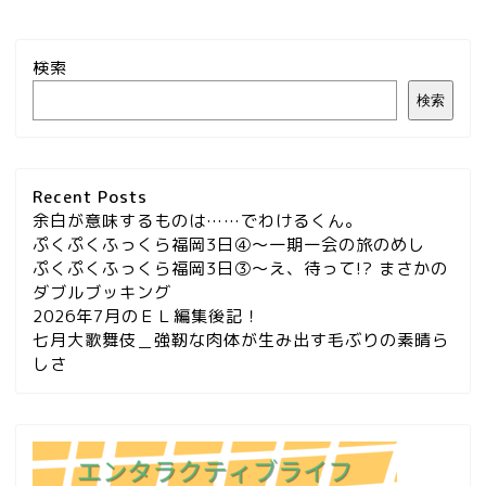
検索
検索
Recent Posts
余白が意味するものは……でわけるくん。
ぷくぷくふっくら福岡3日④～一期一会の旅のめし
ぷくぷくふっくら福岡3日③～え、待って!? まさかの
ダブルブッキング
2026年7月のＥＬ編集後記！
七月大歌舞伎＿強靭な肉体が生み出す毛ぶりの素晴ら
しさ