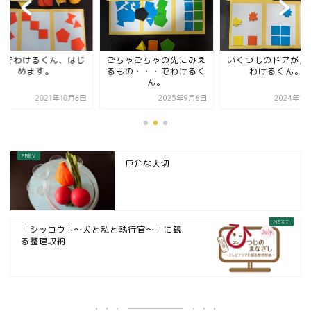
分でわけるくん、はじ
ごちゃごちゃの先にみえ
いくつものドアが見
めます。
るもの・・・でわけるく
わけるくん。
ん。
2021年10月6日
2025年9月6日
2024年1
厄介な大切
「シッコウ!! ～犬と私と執行官～」に観
る整理収納