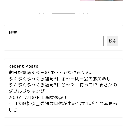
検索
検索
Recent Posts
余白が意味するものは……でわけるくん。
ぷくぷくふっくら福岡3日④～一期一会の旅のめし
ぷくぷくふっくら福岡3日③～え、待って!? まさかの
ダブルブッキング
2026年7月のＥＬ編集後記！
七月大歌舞伎＿強靭な肉体が生み出す毛ぶりの素晴ら
しさ