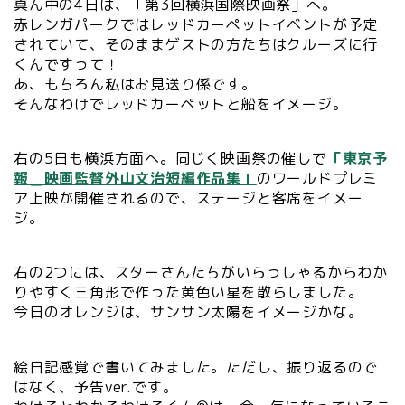
真ん中の4日は、「第3回横浜国際映画祭」へ。
赤レンガパークではレッドカーペットイベントが予定
されていて、そのままゲストの方たちはクルーズに行
くんですって！
あ、もちろん私はお見送り係です。
そんなわけでレッドカーペットと船をイメージ。
右の5日も横浜方面へ。同じく映画祭の催しで
「東京予
報＿映画監督外山文治短編作品集」
のワールドプレミ
ア上映が開催されるので、ステージと客席をイメー
ジ。
右の2つには、スターさんたちがいらっしゃるからわか
りやすく三角形で作った黄色い星を散らしました。
今日のオレンジは、サンサン太陽をイメージかな。
絵日記感覚で書いてみました。ただし、振り返るので
はなく、予告ver.です。