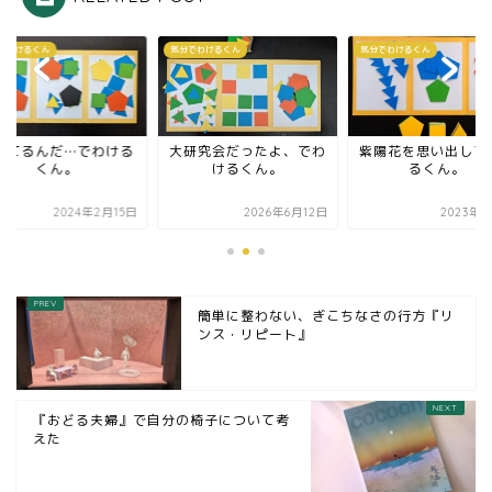
でわけるくん
気分でわけるくん
気分でわけるくん
ってるんだ…でわける
大研究会だったよ、でわ
紫陽花を思い出して
くん。
けるくん。
るくん。
2024年2月15日
2026年6月12日
2023年6
簡単に整わない、ぎこちなさの行方『リ
ンス・リピート』
『おどる夫婦』で自分の椅子について考
えた