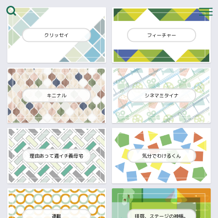
クリッセイ
フィーチャー
キニナル
シネマミタイナ
理由あって週イチ義母宅
気分でわけるくん
連載
拝啓、ステージの神様。