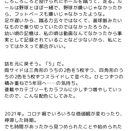
ころころころと投げられたボールを蹴って、走る。ル
ールは野球とほぼ一緒で、野球が嫌いじゃなかったか
ら、フットベースも嫌いじゃなかったような。
足が遅いから、蹴る力云々ではなくて、選球眼みたい
なもので乗り切っていたのではなかったろうか。
幼い頃の記憶は、私の頃は動画なんてなかったから事
実として記録されていることなど少ないから、私にと
ってはかえって都合がいい。
話を元に戻そう。「5」だ。
両サイドは三角形のうちの2色を5枚ずつ、四角形のう
ちの2色を5枚ずつスライドして並べた。ひとつずつの
積み重ねで5年目へ……の気持ち。
連載やカテゴリーもカラフルに少しずつ増やしていっ
たので、こんな配色にしてみた。
2021年。コロナ禍でいろいろな価値観が変わったり、
停滞した時期。
でも時間があったから見つめられたことや始められた