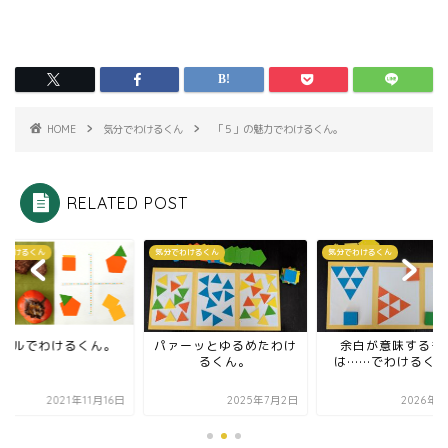
HOME
気分でわけるくん
「５」の魅力でわけるくん。
RELATED POST
でわけるくん
気分でわけるくん
気分でわけるくん
ールでわけるくん。
パァーッとゆるめたわけ
余白が意味するも
るくん。
は……でわけるく
2021年11月16日
2025年7月2日
2026年8