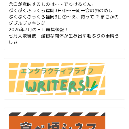
余白が意味するものは……でわけるくん。
ぷくぷくふっくら福岡3日④～一期一会の旅のめし
ぷくぷくふっくら福岡3日③～え、待って!? まさかの
ダブルブッキング
2026年7月のＥＬ編集後記！
七月大歌舞伎＿強靭な肉体が生み出す毛ぶりの素晴ら
しさ