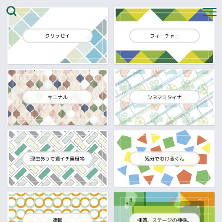
クリッセイ
フィーチャー
キニナル
シネマミタイナ
理由あって週イチ義母宅
気分でわけるくん
連載
拝啓、ステージの神様。