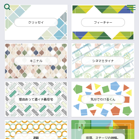
クリッセイ
フィーチャー
キニナル
シネマミタイナ
理由あって週イチ義母宅
気分でわけるくん
連載
拝啓、ステージの神様。