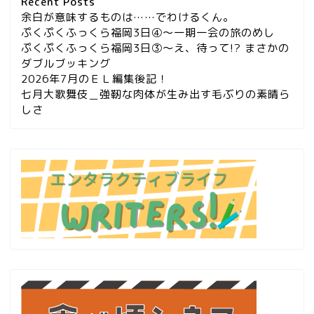
Recent Posts
余白が意味するものは……でわけるくん。
ぷくぷくふっくら福岡3日④～一期一会の旅のめし
ぷくぷくふっくら福岡3日③～え、待って!? まさかの
ダブルブッキング
2026年7月のＥＬ編集後記！
七月大歌舞伎＿強靭な肉体が生み出す毛ぶりの素晴ら
しさ