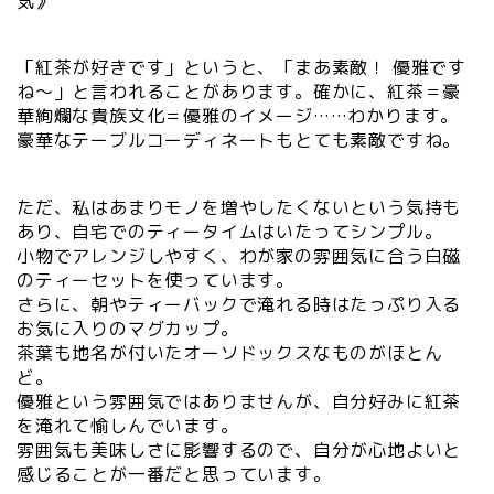
気》
「紅茶が好きです」というと、「まあ素敵！ 優雅です
ね～」と言われることがあります。確かに、紅茶＝豪
華絢爛な貴族文化＝優雅のイメージ……わかります。
豪華なテーブルコーディネートもとても素敵ですね。
ただ、私はあまりモノを増やしたくないという気持も
あり、自宅でのティータイムはいたってシンプル。
小物でアレンジしやすく、わが家の雰囲気に合う白磁
のティーセットを使っています。
さらに、朝やティーバックで淹れる時はたっぷり入る
お気に入りのマグカップ。
茶葉も地名が付いたオーソドックスなものがほとん
ど。
優雅という雰囲気ではありませんが、自分好みに紅茶
を淹れて愉しんでいます。
雰囲気も美味しさに影響するので、自分が心地よいと
感じることが一番だと思っています。