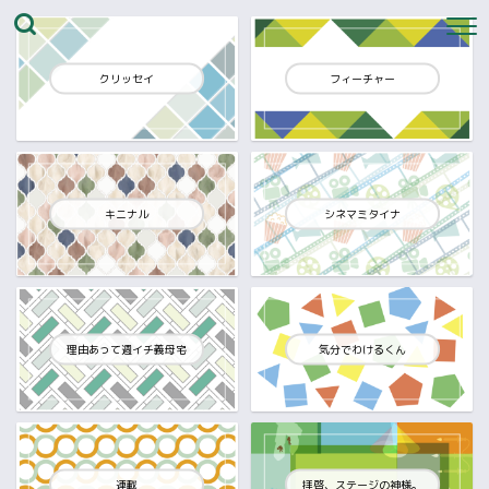
クリッセイ
フィーチャー
キニナル
シネマミタイナ
理由あって週イチ義母宅
気分でわけるくん
連載
拝啓、ステージの神様。