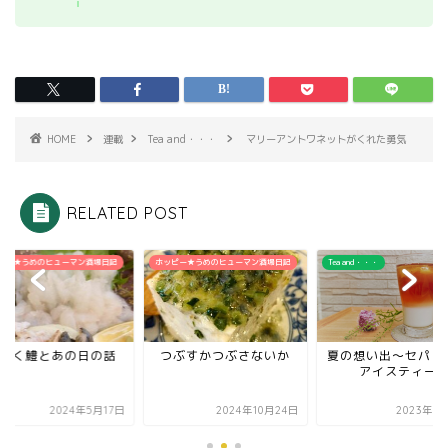
HOME
連載
Tea and・・・
マリーアントワネットがくれた勇気
RELATED POST
ピー★うめのヒューマン酒場日記
ホッピー★うめのヒューマン酒場日記
Tea and・・・
咲く鱧とあの日の話
つぶすかつぶさないか
夏の想い出～セパレ
アイスティー
2024年5月17日
2024年10月24日
2023年8