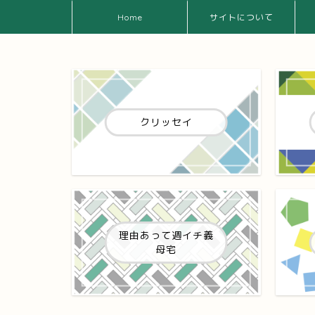
Home
サイトについて
クリッセイ
理由あって週イチ義
母宅