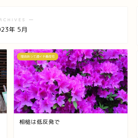
RCHIVES ―
023年 5月
理由あって週イチ義母宅
相槌は低反発で