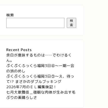
検索
検
索
Recent Posts
余白が意味するものは……でわけるく
ん。
ぷくぷくふっくら福岡3日④～一期一会
の旅のめし
ぷくぷくふっくら福岡3日③～え、待っ
て!? まさかのダブルブッキング
2026年7月のＥＬ編集後記！
七月大歌舞伎＿強靭な肉体が生み出す毛
ぶりの素晴らしさ