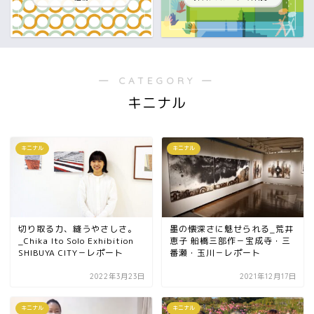
― CATEGORY ―
キニナル
キニナル
キニナル
切り取る力、縫うやさしさ。
墨の懐深さに魅せられる_荒井
_Chika Ito Solo Exhibition
恵子 船橋三部作－宝成寺・三
SHIBUYA CITY－レポート
番瀬・玉川－レポート
2022年3月23日
2021年12月17日
キニナル
キニナル