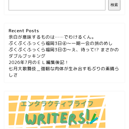
検索
Recent Posts
余白が意味するものは……でわけるくん。
ぷくぷくふっくら福岡3日④～一期一会の旅のめし
ぷくぷくふっくら福岡3日③～え、待って!? まさかの
ダブルブッキング
2026年7月のＥＬ編集後記！
七月大歌舞伎＿強靭な肉体が生み出す毛ぶりの素晴ら
しさ