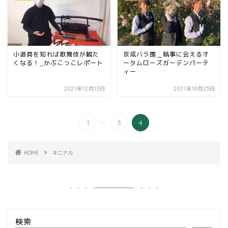
小道具を知れば歌舞伎が観た
京成バラ園＿執事に会えるオ
くなる！_かぶこっこレポート
ータムローズガーデンパーテ
ィー
2021年12月13日
2021年10月25日
...
1
3
4
HOME
キニナル
検索