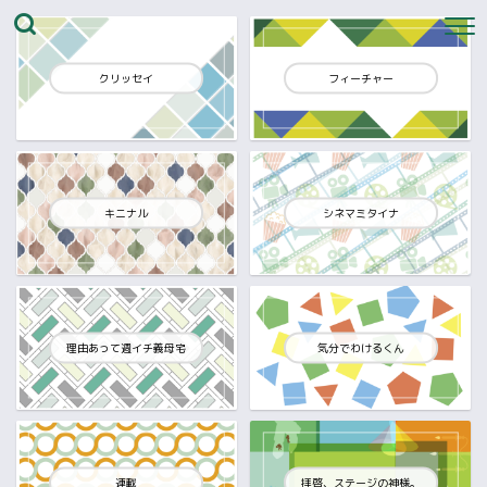
クリッセイ
フィーチャー
キニナル
シネマミタイナ
理由あって週イチ義母宅
気分でわけるくん
連載
拝啓、ステージの神様。