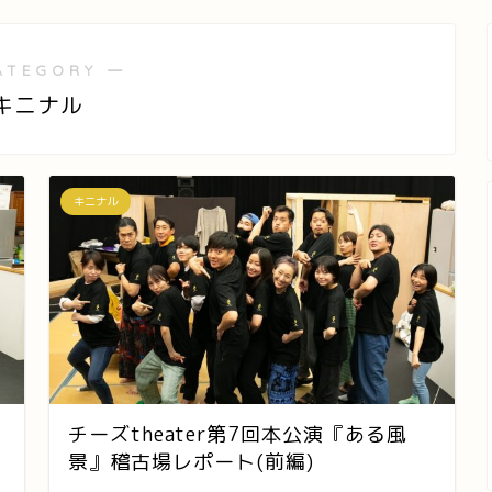
ATEGORY ―
キニナル
キニナル
チーズtheater第7回本公演『ある風
景』稽古場レポート(前編)