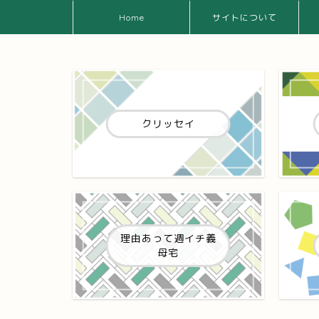
Home
サイトについて
クリッセイ
理由あって週イチ義
母宅