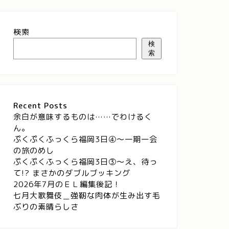
検索
検
索
Recent Posts
余白が意味するものは……でわけるく
ん。
ぷくぷくふっくら福岡3日④～一期一会
の旅のめし
ぷくぷくふっくら福岡3日③～え、待っ
て!? まさかのダブルブッキング
2026年7月のＥＬ編集後記！
七月大歌舞伎＿強靭な肉体が生み出す毛
ぶりの素晴らしさ