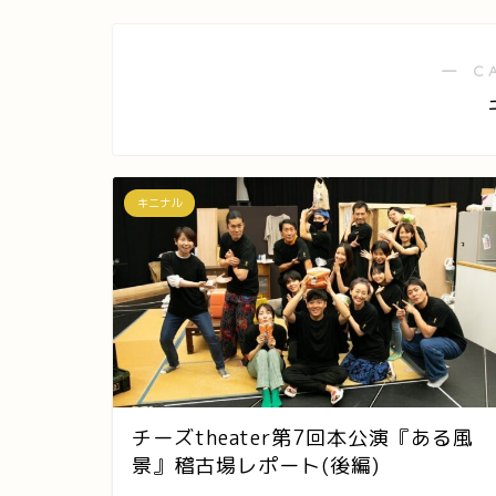
― C
キニナル
チーズtheater第7回本公演『ある風
景』稽古場レポート(後編)